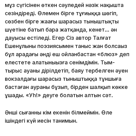
мұз сүңгісінен өткен сәуледей нәзік нақышта
сезіндіреді. Өлеңмен бірге тұңғиыққа шөгіп,
сөзбен бірге жаңағы шарасыз тыныштықтың
шүңетіне батып бара жатқанда, кенет… ән
дауысы естіледі. Егер Сіз автор Талғат
Ешенұлының поэзиясымен таныс жан болсаңыз
бұл арадағы әнді еш ойланбастан «блюз» деп
елестете алатыныңызға сенімдімін. Тым-
тырыс ауаны дірілдетіп, баяу тербелген әуен
вокзалдағы шарасыз тыныштыққа тұншыға
бастаған аураны бұзып, бірден шалқып көкке
ұшады. «Уһ!» деуге болатын алтын сәт.
Әнші сығанның кім екенін білмеймін. Өлең
ішіндегі күй иесін танимын.