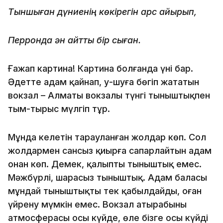
Тыншыған дүниенің көкірегін қарс айырып,
Перронда ән айтты бір сыған.
Ғажап картина! Картина болғанда үні бар.
Әдетте адам қайнап, у-шуға бөгіп жататын
вокзал – Алматы вокзалы түнгі тыныштықпен
тым-тырыс мүлгіп тұр.
Мұнда келетін тарауланған жолдар көп. Сол
жолдармен сансыз қиырға сапарлайтын адам
онан көп. Демек, қалыпты тыныштық емес.
Мәжбүрлі, шарасыз тыныштық. Адам баласы
мұндай тыныштықты тек қабылдайды, оған
үйрену мүмкін емес. Вокзал атырабының
атмосферасы осы күйде, өлең бізге осы күйді