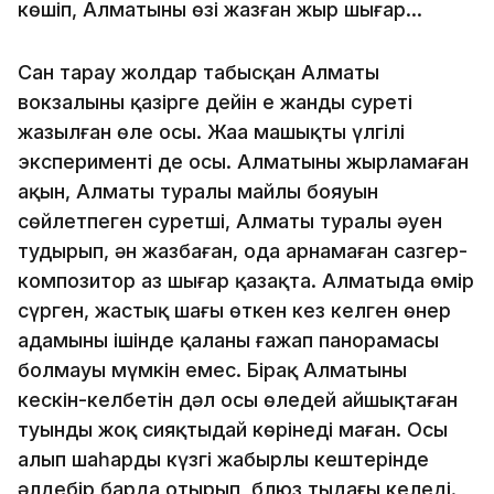
көшіп, Алматының өзі жазған жыр шығар…
Сан тарау жолдар табысқан Алматы
вокзалының қазірге дейін ең жанды суреті
жазылған өлең осы. Жаңа машықтың үлгілі
эксперименті де осы. Алматыны жырламаған
ақын, Алматы туралы майлы бояуын
сөйлетпеген суретші, Алматы туралы әуен
тудырып, ән жазбаған, ода арнамаған сазгер-
композитор аз шығар қазақта. Алматыда өмір
сүрген, жастық шағы өткен кез келген өнер
адамының ішінде қаланың ғажап панорамасы
болмауы мүмкін емес. Бірақ Алматының
кескін-келбетін дәл осы өлеңдей айшықтаған
туынды жоқ сияқтыдай көрінеді маған. Осы
алып шаһардың күзгі жаңбырлы кештерінде
әлдебір барда отырып, блюз тыңдағың келеді.