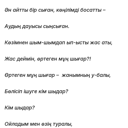
Ән айтты бір сыған, көңілімді босатты –
Аққудың дауысы сыңсыған.
Көзімнен шым-шымдап ып-ыстық жас ақты,
Жас деймін, өртеген мұң шығар?!
Өртеген мұң шығар – жанымның у-балы,
Бөлісіп ішуге кім шыдар?
Кім шыдар?
Ойладым мен өзің туралы,