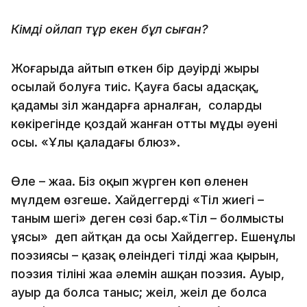
Кімді ойлап тұр екен бұл сыған?
Жоғарыда айтып өткен бір дәуірдің жыры
осылай болуға тиіс. Қауға басы адасқақ,
қадамы зіл жандарға арналған, солардың
көкірегінде қоздай жанған оттың мұңды әуені
осы. «Ұлы қаладағы блюз».
Өлең – жаңа. Біз оқып жүрген көп өлеңнен
мүлдем өзгеше. Хайдеггердің «Тіл жиегі –
таным шегі» деген сөзі бар.«Тіл – болмыстың
ұясы» деп айтқан да осы Хайдеггер. Ешенұлы
поэзиясы – қазақ өлеңіндегі тілдің жаңа қырын,
поэзия тілінің жаңа әлемін ашқан поэзия. Ауыр,
ауыр да болса таныс; жеңіл, жеңіл де болса