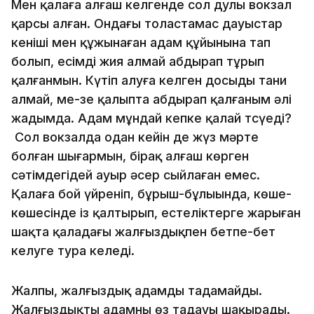
Мен қалаға алғаш келгенде сол дулы вокзал
қарсы алған. Ондағы толастамас дауыстар
кеніші мен құжынаған адам құйынына тап
болып, есімді жия алмай абдырап тұрып
қалғанмын. Күтіп алуға келген досыңды тани
алмай, мең-зең қалыпта абдырап қалғаным әлі
жадымда. Адам мұндай кепке қалай тсүеді?
Сол вокзалда одан кейін де жүз мәрте
болған шығармын, бірақ алғаш көрген
сәтімдегідей ауыр әсер сыйлаған емес.
Қалаға бой үйреніп, бұрыш-бұлыңында, көше-
көшесінде із қалтырып, естеліктерге жарыған
шақта қаладағы жалғыздықпен бетпе-бет
келуге тура келеді.
Жалпы, жалғыздық адамды таңдамайды.
Жалғыздықты адамның өз таңдауы шақырады.