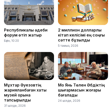
Республикалық әдеби
2 миллион долларлық
форум өтіп жатыр
кітап келісімі ең соңғы
сәтте бұзылды
Бүгін, 10:20
5 тамыз, 2026
Мұхтар Әуезовтің
Мо Янь Төлен Әбдіктің
жарияланбаған хаты
шығармасын жоғары
музей қорына
бағалады
тапсырылды
24 шілде, 2026
31 шілде, 2026