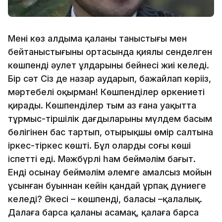
Менің көз алдыма қаланың таныстығы мен
бейтаныстығының ортасында қиялы сенделген
көшпенді әулет ұлдарының бейнесі жиі келеді.
Бір сәт Cіз де назар аударып, бажайлап көріңіз,
мәртебелі оқырман! Көшпенділер өркениеті
қирады. Көшпенділер тым аз ғана уақытта
тұрмыс-тіршілік дағдыларының мүлдем басым
бөлігінен бас тартып, отырықшы өмір салтына
іркес-тіркес көшті. Бұл олардың соңғы көші
іспетті еді. Мәжбүрлі һам беймәлім бағыт.
Енді осынау беймәлім әлемге амалсыз мойын
ұсынған буыннан кейін қандай ұрпақ дүниеге
келеді? Әкесі – көшпенді, баласы –қалалық.
Далаға барса қаланы аңсамақ, қалаға барса