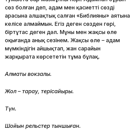
сөз болған деп, адам мен қасиетті сөздің
арасына алшақтық салған «Библияның» аятына
келісе алмаймын. Егіз деген сөзден гөрі,
біртұтас деген дәл. Мұны мен жақсы өлең
оқығанда анық сезінем. Жақсы өлең – адам
мүмкіндігін айшықтап, жан сарайын
жарқырата көрсететін тұма бұлақ.
Алматы вокзалы.
Жол – тарау, терісайырық.
Түн.
Шойын рельстер тыншыған.