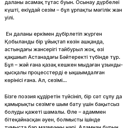
даланы аңсамақ тұтас буын. Осынау дүрбелеңі
күшті, екіұдай сезім – бұл ұрпақтың мәңгілік жан
уілі.
Ен даланы еркімен дүбірлетіп жүрген
Қобыланды бір ұйықтап көзін ашқанда,
астындағы жансерігі тайбурыл жоқ, өзі
қақшиып Астанадағы Бәйтеректің түбінде тұр.
Бұл – жәй ғана қазақ кешкен мыңдаған ұзынды-
қысқалы процесстердің ең ықшымдалған
көрінісі ғана. Ал, сезімі…
Бізге поэзия құдіретін түйсініп, бір сәт сұлу да
қамырықты сезімге шым бату үшін бақытсыз
болудың қажеті шамалы. Өлең – адаммен
бітеқайнасқан әуен, болмыстың ішінде
тумыста бар мазмұнның нәрі. Адамнан бұрын