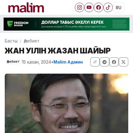
RU
Басты
Әдебиет
ЖАН УІЛІН ЖАЗҒАН ШАЙЫР
15 қазан, 2024
•
Malim Админ
Әдебиет