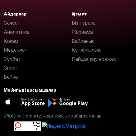
Айдарлар
Қызмет
Саясат
Біз туралы
Аналитика
Жарнама
Қоғам
Байланыс
Мәдениет
Құпиялылық
Сұхбат
Пайдалану ережесі
Спорт
Бейне
Мобильді қосымшалар
Download on the
Get it on
App Store
Google Play
Қауіпсіз орнату, жарнамасыз хабарламалар.