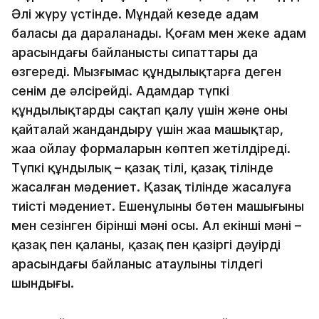
Әлі жүру үстінде. Мұндай кезеңде адам
баласы да дараланады. Қоғам мен жеке адам
арасындағы байланыстың сипаттары да
өзгереді. Мызғымас құндылықтарға деген
сенім де әлсірейді. Адамдар түпкі
құндылықтарды сақтап қалу үшін және оны
қайталай жандандыру үшін жаңа машықтар,
жаңа ойлау формаларын көптеп жетілдіреді.
Түпкі құндылық – қазақ тілі, қазақ тілінде
жасалған мәдениет. Қазақ тілінде жасалуға
тиісті мәдениет. Ешенұлының бөтен машығының
мен сезінген бірінші мәні осы. Ал екінші мәні –
қазақ пен қаланың, қазақ пен қазіргі дәуірдің
арасындағы байланыс атаулының тілдегі
шындығы.