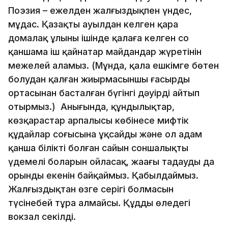
Поэзия – ежелден жалғыздықпен үндес,
мұңдас. Қазақтың ауылдан келген қара
домалақ ұлының ішінде қалаға келген соң
қаншама іш қайнатар майдандар жүретінін
межелей аламыз. (Мұнда, қала ешкімге бөтен
болудан қалған жиырмасыншы ғасырдың
ортасынан басталған бүгінгі дәуірді айтып
отырмыз.) Анығында, құндылықтар,
көзқарастар арпалысы көбінесе мифтік
құдайлар соғысына ұқсайды және ол адам
қанша білікті болған сайын соншалықты
үдемелі боларын ойласақ, жаңағы таңдаудың да
орынды екенін байқаймыз. Қабылдаймыз.
Жалғыздықтан өзге серігің болмасын
түсінебей тұра алмайсың. Құдды өлеңдегі
вокзал секілді.