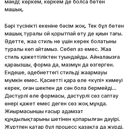
мәнді; көркем, көркем де болса бөтен
машық.
Бәрі түсінікті екеніне бәсім жоқ. Тек бұл бөтен
машық туралы ой қорытпай өту де қиын тағы.
Әдетте, жаңа стиль не үшін керек болатыны
туралы көп айтамыз. Себеп аз емес. Жаңа
стиль қажеттіліктен туындайды. Айналаңызға
қараңызшы, форма да, мазмұн да өзгерген.
Ендеше, әдебиеттегі стильдің жаңармауы
мүмкін емес. Қасиетті қара өлең «күпі» кимеуі
керек, оған шекпен де сән бола бермейді…
Дәстүрлі өлең формасы, дәстүрлі сөз саптау
өнері қажет емес деген сөз жоқ мұнда.
Жиырмасыншы ғасыр адамзат
құндылықтарының шетінен қопарылған дәуірі.
Жұртпен қатар бұл процесс қазақта да жүрді.