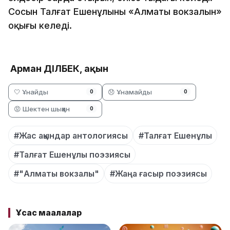
Сосын Талғат Ешенұлының «Алматы вокзалын»
оқығың келеді.
Арман ӘДІЛБЕК, ақын
🤍 Ұнайды
😞 Ұнамайды
0
0
😡 Шектен шыққан
0
#Жас ақындар антологиясы
#Талғат Ешенұлы
#Талғат Ешенұлы поэзиясы
#"Алматы вокзалы"
#Жаңа ғасыр поэзиясы
Ұқсас мақалалар