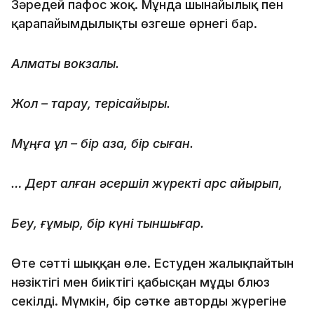
Зәредей пафос жоқ. Мұнда шынайылық пен
қарапайымдылықтың өзгеше өрнегі бар.
Алматы вокзалы.
Жол – тарау, терісайырық.
Мұңға құл – бір қазақ, бір сыған.
… Дерт алған әсершіл жүректі қарс айырып,
Беу, ғұмыр, бір күні тыншығар.
Өте сәтті шыққан өлең. Естуден жалықпайтын
нәзіктігі мен биіктігі қабысқан мұңды блюз
секілді. Мүмкін, бір сәтке автордың жүрегіне