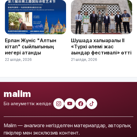
Ерлан Жүніс "Алтын
Шушада халықаралық ІІ
кітап" сыйлығының
«Түркі әлемі жас
иегері атанды
ақындар фестивалі» өтті
22 шілде, 2026
21 шілде, 2026
malim
Біз әлеуметтік желіде:
Malim — анализге негізделген материалдар, авторлық
пікірлер мен эксклюзив контент.