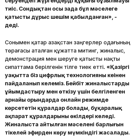
серуендеп жүргендердің құқығы бұзылмауы
тиіс. Сондықтан осы заңда бұл мәселеге
қатысты дұрыс шешім қабылданған», -
деді.
Сонымен қатар Қазақстан заңгерлер одағының
төрағасы аталған құжатта митинг, жиналыс,
демонстрация мен шеруге қатысты нақты
сипаттама берілгенін тілге тиек етті.
«Қазіргі
уақытта біз цифрлық технологияны кеңінен
пайдаланып келеміз. Бейбіт жиналыстарды
ұйымдастыру мен өткiзу үшiн белгіленген
арнайы орындарда онлайн режимде
көрсететін құралдар болады, бұқаралық
ақпарат құралдарының өкілдері келеді.
Жиналыста айтылған мәселенің барлығын
тікелей эфирден көру мүмкіндігі жасалады.