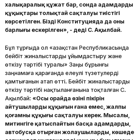
халықаралық құжат бар, сонда адамдардың
құқықтары толықтай сақталуы тиістігі
көрсетілген. Біздің Конституцияда да оның
барлығы ескерілген», - деді С. Ақылбай.
Бұл тұрғыда ол «Қазақстан Республикасында
бейбiт жиналыстарды ұйымдастыру және
өткізу тәртібі туралы» Заңы бұрынғы
заңнамаға қарағанда елеулі түзетулерді
қамтығанын атап өтті. Бейбіт жиналыстарды
өткізу тәртібі нақтыланғанына тоқталған С.
Ақылбай:
«Осы орайда өзінің пікірін
айтушылардың құқығын ғана емес, жалпы
қоғамның құқығы сақталуы керек. Мысалы,
митингіге қатыспайтын басқа адамдардың,
автобусқа отырған жолаушылардың, көшеде