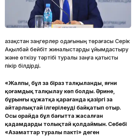
Қазақстан заңгерлер одағының төрағасы Серік
Ақылбай бейбiт жиналыстарды ұйымдастыру
және өткізу тәртібі туралы заңға қатысты
пікір білдірді.
«Жалпы, бұл заң біраз талқыланды, яғни
қоғамдық талқылау көп болды. Әрине,
бұрынғы құжатқа қарағанда қазіргі заң
айтарлықтай ілгерілеуді байқатып отыр.
Осы орайда бұл бағытта жасалған
қадамдарды толықтай қолдаймын. Себебі
«Азаматтар туралы пакті» деген