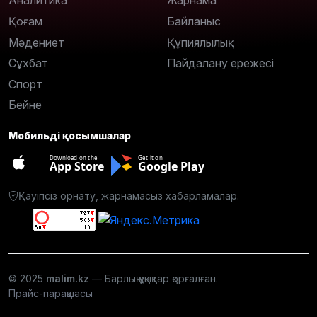
Аналитика
Жарнама
Қоғам
Байланыс
Мәдениет
Құпиялылық
Сұхбат
Пайдалану ережесі
Спорт
Бейне
Мобильді қосымшалар
Download on the
Get it on
App Store
Google Play
Қауіпсіз орнату, жарнамасыз хабарламалар.
© 2025
malim.kz
— Барлық құқықтар қорғалған.
Прайс-парақшасы