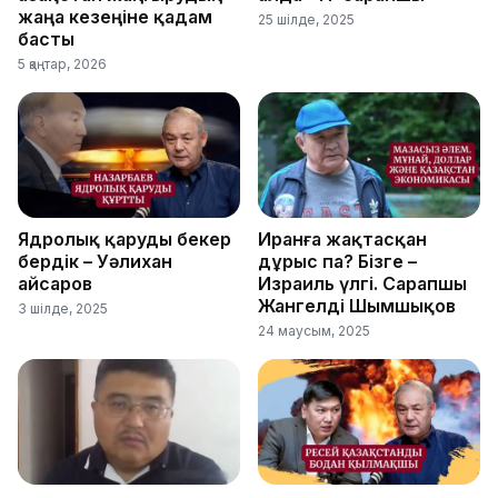
жаңа кезеңіне қадам
25 шілде, 2025
басты
5 қаңтар, 2026
Ядролық қаруды бекер
Иранға жақтасқан
бердік – Уәлихан
дұрыс па? Бізге –
Қайсаров
Израиль үлгі. Сарапшы
Жангелді Шымшықов
3 шілде, 2025
24 маусым, 2025