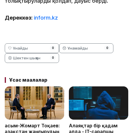
толықтыруларды қолдап, дауыс берді.
Дереккөз:
inform.kz
🤍 Ұнайды
😞 Ұнамайды
0
0
😡 Шектен шыққан
0
Ұқсас мақалалар
Қасым-Жомарт Тоқаев:
Алаяқтар бір қадам
Қазақстан жаңғырудың
алда - IT-сарапшы