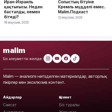
Иран-Израиль
Соғыстың бітуіне
қақтығысы. Неден
Кремль мүдделі емес.
басталды, немен
Malim.Подкаст
бітеді?
12 маусым, 2025
18 маусым, 2025
malim
Біз әлеуметтік желіде:
Malim — анализге негізделген материалдар, авторлық
пікірлер мен эксклюзив контент.
Айдарлар
Қызмет
Саясат
Біз туралы