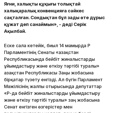
Яғни, халықтың құқығы толықтай
халықаралық конвенцияға сәйкес
сақталған. Сондықтан бұл заңды өте дұрыс
құжат деп санаймын», - деді Серік
Ақылбай.
Еске сала кетейік, биыл 14 мамырда ҚР
Парламентінің Сенаты «Қазақстан
Республикасында бейбiт жиналыстарды
ұйымдастыру және өткізу тәртібі туралы»
Қазақстан Республикасы Заңы жобасына
бірқатар түзету енгізді. Ал бүгін Парламент
Мәжілісінің жалпы отырысында депутаттар
«ҚР-да бейбіт жиналыстарды ұйымдастыру
және өткізу тәртібі туралы» заң жобасына
Сенат енгізген өзгерістер мен