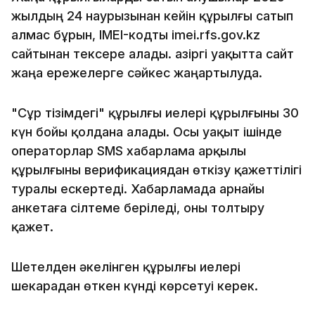
жылдың 24 наурызынан кейін құрылғы сатып
алмас бұрын, IMEI-кодты imei.rfs.gov.kz
сайтынан тексере алады. Қазіргі уақытта сайт
жаңа ережелерге сәйкес жаңартылуда.
"Сұр тізімдегі" құрылғы иелері құрылғыны 30
күн бойы қолдана алады. Осы уақыт ішінде
операторлар SMS хабарлама арқылы
құрылғыны верификациядан өткізу қажеттілігі
туралы ескертеді. Хабарламада арнайы
анкетаға сілтеме беріледі, оны толтыру
қажет.
Шетелден әкелінген құрылғы иелері
шекарадан өткен күнді көрсетуі керек.