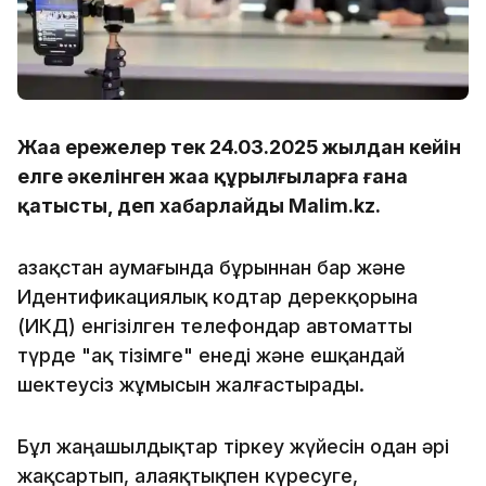
Жаңа ережелер тек 24.03.2025 жылдан кейін
елге әкелінген жаңа құрылғыларға ғана
қатысты, деп хабарлайды Malim.kz.
Қазақстан аумағында бұрыннан бар және
Идентификациялық кодтар дерекқорына
(ИКД) енгізілген телефондар автоматты
түрде "ақ тізімге" енеді және ешқандай
шектеусіз жұмысын жалғастырады.
Бұл жаңашылдықтар тіркеу жүйесін одан әрі
жақсартып, алаяқтықпен күресуге,