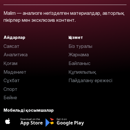
Malim — анализге негізделген материалдар, авторлық
пікірлер мен эксклюзив контент.
Айдарлар
Қызмет
Саясат
Біз туралы
Аналитика
Жарнама
Қоғам
Байланыс
Мәдениет
Құпиялылық
Сұхбат
Пайдалану ережесі
Спорт
Бейне
Мобильді қосымшалар
Download on the
Get it on
App Store
Google Play