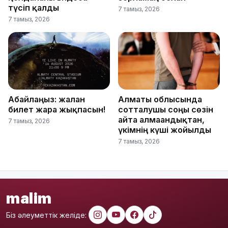
түсіп қалды
7 тамыз, 2026
7 тамыз, 2026
Абайлаңыз: жалған
Алматы облысында
билет жарға жықпасын!
сотталушы соңғы сөзін
айта алмағандықтан,
7 тамыз, 2026
үкімнің күші жойылды
7 тамыз, 2026
malim
Біз әлеуметтік желіде: