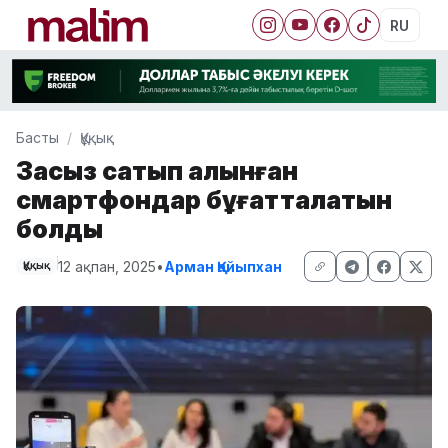
RU
Басты
Құқық
Заңсыз сатып алынған
смартфондар бұғатталатын
болды
12 ақпан, 2025
•
Арман Қайыпхан
Құқық