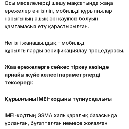
Осы мәселелерді шешу мақсатында жаңа
ережелер енгізіліп, мобильді құрылғылар
нарығының ашық әрі қауіпсіз болуын
қамтамасыз ету қарастырылған.
Негізгі жаңашылдық – мобильді
құрылғыларды верификациялау процедурасы.
Жаңа ережелерге сәйкес тіркеу кезінде
арнайы жүйе келесі параметрлерді
тексереді:
Құрылғының IMEI-кодының түпнұсқалығы
IMEI-кодтың GSMA халықаралық базасында
ұрланған, бұғатталған немесе жоғалған