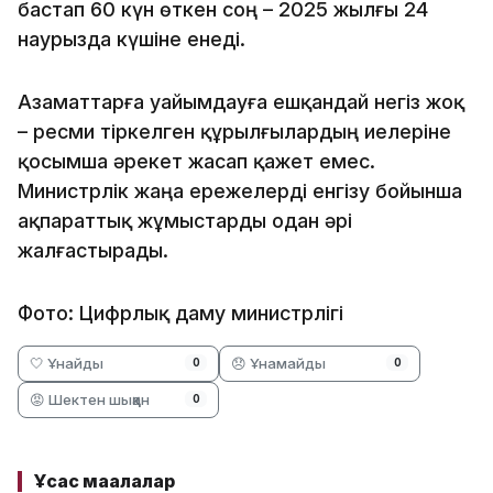
бастап 60 күн өткен соң – 2025 жылғы 24
наурызда күшіне енеді.
Азаматтарға уайымдауға ешқандай негіз жоқ
– ресми тіркелген құрылғылардың иелеріне
қосымша әрекет жасап қажет емес.
Министрлік жаңа ережелерді енгізу бойынша
ақпараттық жұмыстарды одан әрі
жалғастырады.
Фото: Цифрлық даму министрлігі
🤍 Ұнайды
😞 Ұнамайды
0
0
😡 Шектен шыққан
0
Ұқсас мақалалар