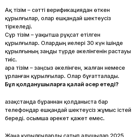
Ақ тізім – сәтті верификациядан өткен
құрылғылар, олар ешқандай шектеусіз
тіркеледі.
Сұр тізім – уақытша рұқсат етілген
құрылғылар. Олардың иелері 30 күн ішінде
құрылғының заңды түрде әкелінгенін растауы
тиіс.
Қара тізім – заңсыз әкелінген, жалған немесе
ұрланған құрылғылар. Олар бұғатталады.
Бұл қолданушыларға қалай әсер етеді?
Қазақстанда бұраннан қолданыста бар
телефондар ешқандай шектеусіз жұмыс істей
береді. Қосымша әрекет қажет емес.
Жаңа құрылғыларды сатып алушылар 2025