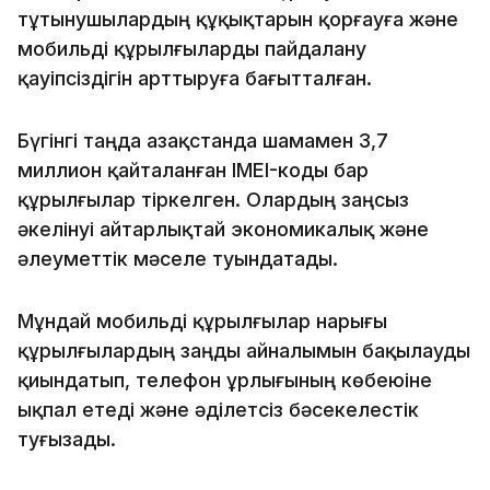
тұтынушылардың құқықтарын қорғауға және
мобильді құрылғыларды пайдалану
қауіпсіздігін арттыруға бағытталған.
Бүгінгі таңда Қазақстанда шамамен 3,7
миллион қайталанған IMEI-коды бар
құрылғылар тіркелген. Олардың заңсыз
әкелінуі айтарлықтай экономикалық және
әлеуметтік мәселе туындатады.
Мұндай мобильді құрылғылар нарығы
құрылғылардың заңды айналымын бақылауды
қиындатып, телефон ұрлығының көбеюіне
ықпал етеді және әділетсіз бәсекелестік
туғызады.