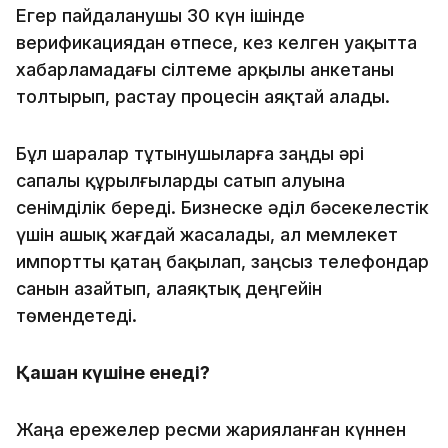
Егер пайдаланушы 30 күн ішінде
верификациядан өтпесе, кез келген уақытта
хабарламадағы сілтеме арқылы анкетаны
толтырып, растау процесін аяқтай алады.
Бұл шаралар тұтынушыларға заңды әрі
сапалы құрылғыларды сатып алуына
сенімділік береді. Бизнеске әділ бәсекелестік
үшін ашық жағдай жасалады, ал мемлекет
импортты қатаң бақылап, заңсыз телефондар
санын азайтып, алаяқтық деңгейін
төмендетеді.
Қашан күшіне енеді?
Жаңа ережелер ресми жарияланған күннен