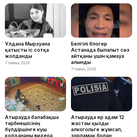
Ұлдана Мырзуанға
Белгілі блогер
қатысты іс сотқа
Астанада былапыт сөз
жолданды
айтқаны үшін қамауға
алынды
7 тамыз, 2026
7 тамыз, 2026
Атырауда балабақша
Атырауда ер адам 12
тәрбиешісінің
жастағы қызды
бүлдіршінге күш
алкогольге жұмсап,
қолданғаны видеоға
зорламақ болған