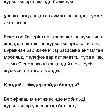
құрылғылар тізімінде болмауы
Құрылғының Қазақстан аумағына заңды түрде
әкелінгені
Ескерту: Өзгерістер тек Қазақстан аумағына
жаңадан әкелінген құрылғыларға қатысты.
Бұрыннан бар және ИКД базасына енгізілген
мобильді телефондар автоматты түрде "ақ
тізімге" енеді және ешқандай шектеусіз
жұмысын жалғастырады.
Қандай тізімдер пайда болады?
Верификация нәтижесінде мобильді
құрылғылар үш санатқа бөлінеді: