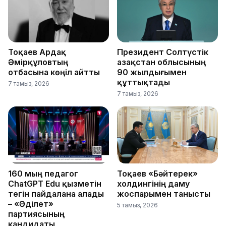
Тоқаев Ардақ
Президент Солтүстік
Әмірқұловтың
Қазақстан облысының
отбасына көңіл айтты
90 жылдығымен
құттықтады
7 тамыз, 2026
7 тамыз, 2026
160 мың педагог
Тоқаев «Бәйтерек»
ChatGPT Edu қызметін
холдингінің даму
тегін пайдалана алады
жоспарымен танысты
– «Әділет»
5 тамыз, 2026
партиясының
кандидаты