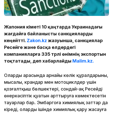
Жапония үкіметі 10 қаңтарда Украинадағы
жағдайға байланысты санкцияларды
кеңейтті.
Zakon.kz
жазуынша, санкциялар
Ресейге және басқа елдердегі
компанияларға 335 түрлі өнімнің экспортын
тоқтатады, деп хабарлайды
Malim.kz.
Олардың арасында арнайы көлік құралдарының,
мысалы, крандар мен мотоциклдер үшін
қозғалтқыш бөлшектері, сондай-ақ Ресейдің
өнеркәсіптік қуатын арттыруға көмектесетін
тауарлар бар. Эмбаргоға химиялық заттар да
кіреді, олардың ішінде химиялық қару жасауға