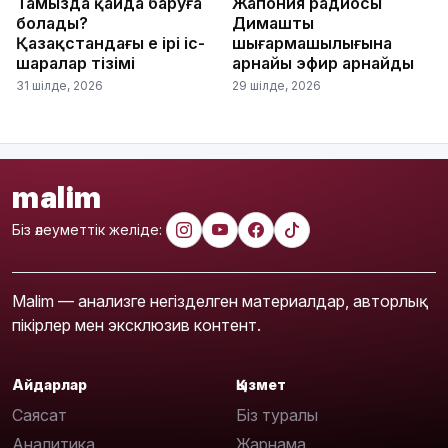
Тамызда қайда баруға
Жапония радиосы
болады?
Димаштың
Қазақстандағы ең ірі іс-
шығармашылығына
шаралар тізімі
арнайы эфир арнайды
31 шілде, 2026
29 шілде, 2026
malim
Біз әлеуметтік желіде:
Malim — анализге негізделген материалдар, авторлық
пікірлер мен эксклюзив контент.
Айдарлар
Қызмет
Саясат
Біз туралы
Аналитика
Жарнама