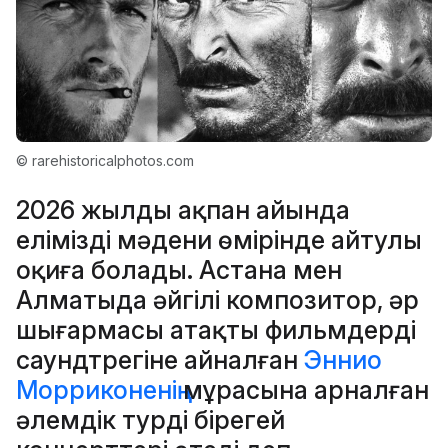
© rarehistoricalphotos.com
2026 жылдың ақпан айында
еліміздің мәдени өмірінде айтулы
оқиға болады. Астана мен
Алматыда әйгілі композитор, әр
шығармасы атақты фильмдердің
саундтрегіне айналған
Эннио
Морриконенің
мұрасына арналған
әлемдік турдің бірегей