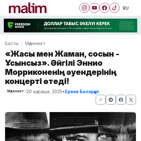
RU
Басты
Мәдениет
«Жақсы мен Жаман, сосын -
Ұсқынсыз». Әйгілі Эннио
Морриконенің әуендерінің
концерті өтеді!
20 қараша, 2025
•
Ереке Базарқұл
Мәдениет