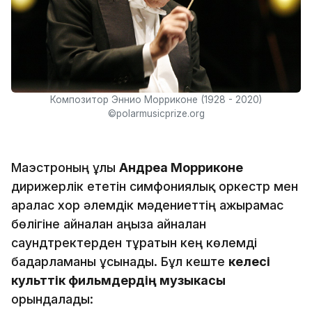
Композитор Эннио Морриконе (1928 - 2020)
©polarmusicprize.org
Маэстроның ұлы
Андреа Морриконе
дирижерлік ететін симфониялық оркестр мен
аралас хор әлемдік мәдениеттің ажырамас
бөлігіне айналған аңызға айналған
саундтректерден тұратын кең көлемді
бағдарламаны ұсынады. Бұл кеште
келесі
культтік фильмдердің музыкасы
орындалады: