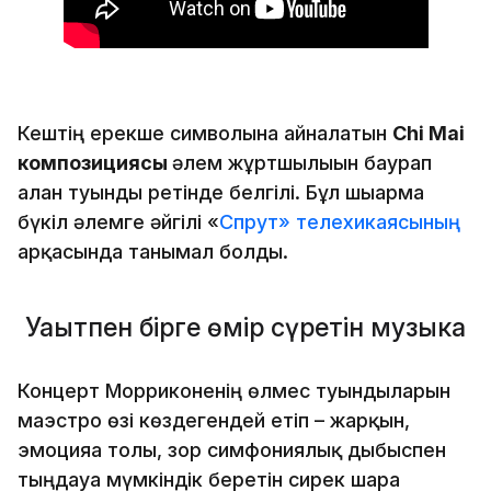
Кештің ерекше символына айналатын
Chi Mai
композициясы
әлем жұртшылығын баурап
алған туынды ретінде белгілі. Бұл шығарма
бүкіл әлемге әйгілі «
Спрут» телехикаясының
арқасында танымал болды.
Уақытпен бірге өмір сүретін музыка
Концерт Морриконенің өлмес туындыларын
маэстро өзі көздегендей етіп – жарқын,
эмоцияға толы, зор симфониялық дыбыспен
тыңдауға мүмкіндік беретін сирек шара