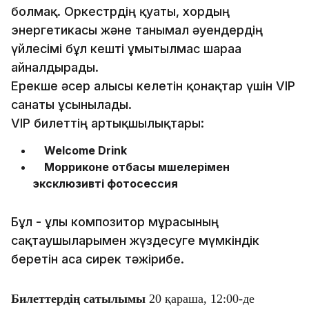
болмақ. Оркестрдің қуаты, хордың
энергетикасы және танымал әуендердің
үйлесімі бұл кешті ұмытылмас шараға
айналдырады.
Ерекше әсер алғысы келетін қонақтар үшін VIP
санаты ұсынылады.
VIP билеттің артықшылықтары:
Welcome Drink
Морриконе отбасы мүшелерімен
эксклюзивті фотосессия
Бұл - ұлы композитор мұрасының
сақтаушыларымен жүздесуге мүмкіндік
беретін аса сирек тәжірибе.
Билеттердің сатылымы
20 қараша, 12:00-де