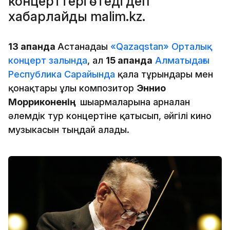
концерттері өтеді деп
хабарлайды malim.kz.
13 ақпанда
Астанадағы
«Qazaqstan» Орталық
концерт залында
, ал
15 ақпанда
Алматыдағы
Республика Сарайында
қала тұрғындары мен
қонақтары ұлы композитор
Эннио
Морриконенің
шығармаларына арналған
әлемдік тур концертіне қатысып, әйгілі кино
музыкасын тыңдай алады.