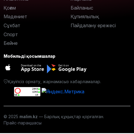
Қоғам
Байланыс
Мәдениет
Құпиялылық
Сұхбат
Пайдалану ережесі
Спорт
Бейне
Мобильді қосымшалар
Download on the
Get it on
App Store
Google Play
Қауіпсіз орнату, жарнамасыз хабарламалар.
© 2025
malim.kz
— Барлық құқықтар қорғалған.
Прайс-парақшасы