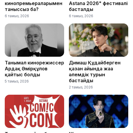
кинопремьераларымен
Astana 2026" фестивалі
таныссыз ба?
басталды
6 тамыз, 2026
6 тамыз, 2026
Танымал кинорежиссер
Димаш Құдайберген
Ардақ Әмірқұлов
қазан айында жаңа
қайтыс болды
әлемдік турын
бастайды
5 тамыз, 2026
2 тамыз, 2026