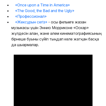
«Once upon a Time in America»
«The Good, the Bad and the Ugly»
«Профессионал»
«Жексұрын сегіз»
- осы фильмге жазған
музыкасы үшін Эннио Морриконе «Оскар»
жүлдесін алған, және әлем кинематографиясының
бірнеше буыны сүйіп тыңдап келе жатқан басқа
да шығармалар.