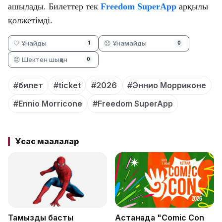
ашылады. Билеттер тек
Freedom SuperApp
арқылы
қолжетімді.
🤍 Ұнайды
😞 Ұнамайды
1
0
😡 Шектен шыққан
0
#билет
#ticket
#2026
#Эннио Морриконе
#Ennio Morricone
#Freedom SuperApp
Ұқсас мақалалар
Тамыздың басты
Астанада "Comic Con