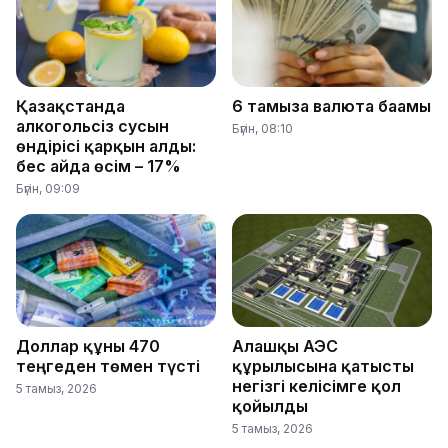
Қазақстанда
6 тамызға валюта бағамы
алкогольсіз сусын
Бүгін, 08:10
өндірісі қарқын алды:
бес айда өсім – 17%
Бүгін, 09:09
Доллар құны 470
Алғашқы АЭС
теңгеден төмен түсті
құрылысына қатысты
негізгі келісімге қол
5 тамыз, 2026
қойылды
5 тамыз, 2026