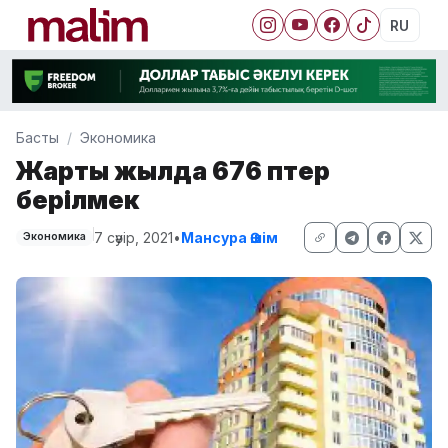
RU
Басты
Экономика
Жарты жылда 676 пәтер
берілмек
7 сәуір, 2021
•
Мансура Әшім
Экономика