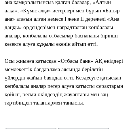
ана қамқорлығынсыз қалған балалар, «Алтын
алқа», «Күміс алқа» иегерлері мен бұрын «Батыр
ана» атағын алған немесе І және ІІ дәрежелі «Ана
даңқы» ордендерімен наградталған көпбалалы
аналар, көпбалалы отбасылар баспананы бірінші
кезекте алуға құқылы екенін айтып өтті.
Осы жиынға қатысқан «Отбасы банк» АҚ өкілдері
мемлекеттік бағдарлама аясында берілетін
үйлердің жайын баяндап өтті. Кездесуге қатысқан
көпбалалы аналар пәтер алуға қатысты сұрақтарын
қойып, ресми өкілдердің жауаптары мен заң
тәртібіндегі талаптармен танысты.