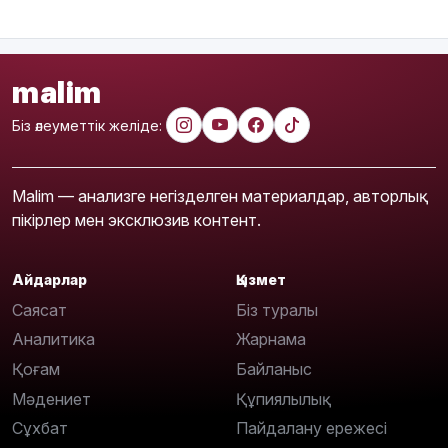
malim
Біз әлеуметтік желіде:
Malim — анализге негізделген материалдар, авторлық
пікірлер мен эксклюзив контент.
Айдарлар
Қызмет
Саясат
Біз туралы
Аналитика
Жарнама
Қоғам
Байланыс
Мәдениет
Құпиялылық
Сұхбат
Пайдалану ережесі