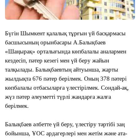
Бүгін Шымкент қалалық тұрғын үй басқармасы
басшысының орынбасары А.Балықбаев
«Шаңырақ» орталығында көпбалалы аналармен
кездесіп, пәтер кезегі мен үй беру жайын
талқылады. Балықбаевтың айтуынша, жарты
жылдықта 676 пәтер берілмек. Оның 378 пәтері
көпбалалы отбасыларға үлестірілмек. Сондай-ақ,
жүз пәтер әлеуметті түрлі жандарға жалға
берілмек.
Балықбаев әлбетте үй беру, үлестіру тәртібі заң
бойынша, ҰОС ардагерлері мен жетім және ата-