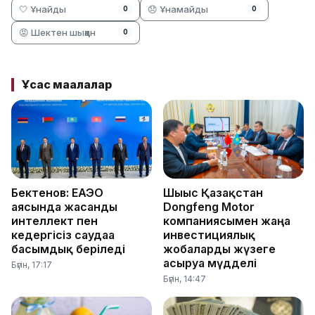
🤍 Ұнайды
😞 Ұнамайды
0
0
😡 Шектен шыққан
0
Ұқсас мақалалар
Бектенов: ЕАЭО
Шығыс Қазақстан
аясында жасанды
Dongfeng Motor
интеллект пен
компаниясымен жаңа
кедергісіз саудаға
инвестициялық
басымдық беріледі
жобаларды жүзеге
асыруға мүдделі
Бүгін, 17:17
Бүгін, 14:47