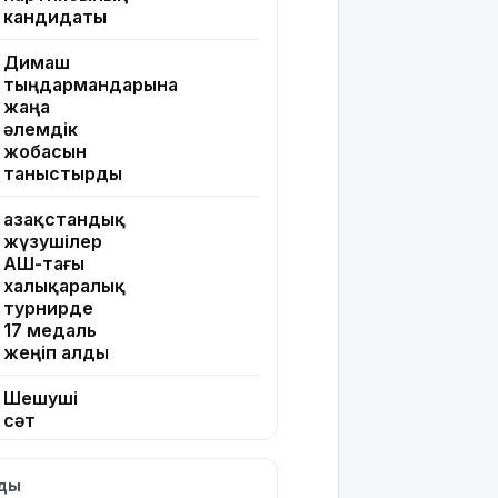
кандидаты
Димаш
тыңдармандарына
жаңа
әлемдік
жобасын
таныстырды
Қазақстандық
жүзушілер
АҚШ-тағы
халықаралық
турнирде
17 медаль
жеңіп алды
Шешуші
сәт
жақындады:
Грант
лды
иегерлерінің