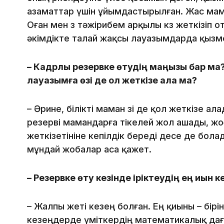
азаматтар үшін ұйымдастырылған. Жас мам
Оған мен өз тәжірибем арқылы көз жеткізіп
әкімдікте талай жақсы лауазымдарда қызме
– Кадрлық резервке өтудің маңызы бар ма
лауазымға өзі де қол жеткізе ала ма?
– Әрине, білікті маман өзі де қол жеткізе а
резерві мамандарға тікелей жол ашады, жо
жеткізетініне кепілдік береді десе де бол
мұндай жобалар аса қажет.
– Резервке өту кезінде іріктеудің ең қиын 
– Жалпы жеті кезең болған. Ең қиыны – бірі
кезеңдерде үміткердің математикалық да