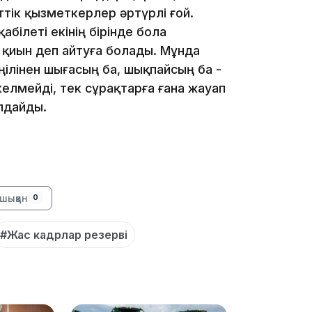
тік қызметкерлер әртүрлі ғой.
білеті екінің бірінде бола
 қиын деп айтуға болады. Мұнда
ңілінен шығасың ба, шықпайсың ба -
келмейді, тек сұрақтарға ғана жауап
18:25
лдайды.
шыққан
0
18:10
#Жас кадрлар резерві