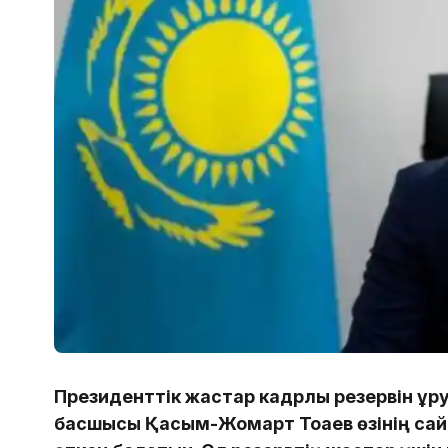
Президенттік жастар кадрлық резервін құр
басшысы Қасым-Жомарт Тоқаев өзінің с