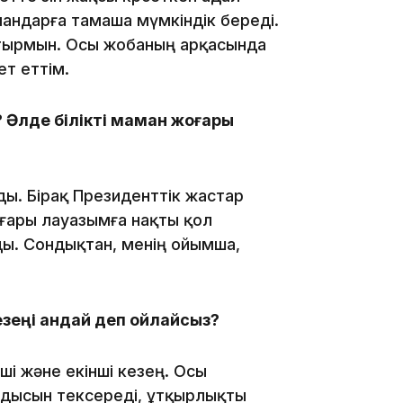
андарға тамаша мүмкіндік береді.
 отырмын. Осы жобаның арқасында
т еттім.
18:41
? Әлде білікті маман жоғары
лады. Бірақ Президенттік жастар
ғары лауазымға нақты қол
18:40
ады. Сондықтан, менің ойымша,
кезеңі қандай деп ойлайсыз?
нші және екінші кезең. Осы
18:35
ғдысын тексереді, ұтқырлықты