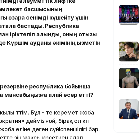
 тиімді әлеуметтік лифтке
 Мемлекет басшысының
ғы өзара сенімді күшейту үшін
ақтала бастады. Республика
ан іріктеліп алынды, оның отызы
нде Күршім ауданы әкімінің қызметін
20:16
 резервіне республика бойынша
ба мансабыңызға қалай әсер етті?
ылы өттім. Бұл - өте керемет жоба
19:21
ратия» дейміз ғой, бірақ ол көп
ба еліне деген сүйіспеншілігі бар,
тте өзін жақсы көрсеткен адал