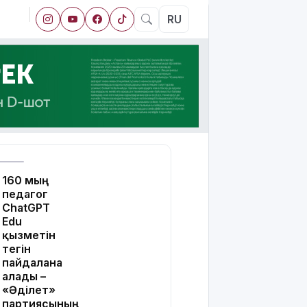
RU
160 мың
педагог
ChatGPT
Edu
қызметін
тегін
пайдалана
алады –
«Әділет»
партиясының