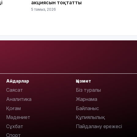
і
акциясын тоқтатты
5 тамыз, 2026
16:45
Айдарлар
Қызмет
16:32
Саясат
Біз туралы
Аналитика
Жарнама
Қоғам
Байланыс
Мәдениет
Құпиялылық
Сұхбат
Пайдалану ережесі
16:01
Спорт