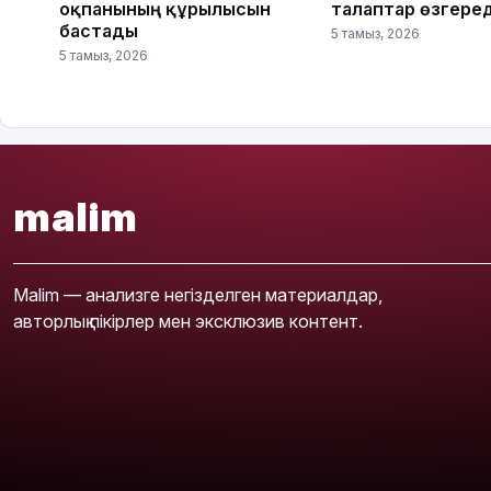
оқпанының құрылысын
талаптар өзгеред
бастады
5 тамыз, 2026
5 тамыз, 2026
malim
Malim — анализге негізделген материалдар,
авторлық пікірлер мен эксклюзив контент.