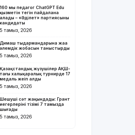
тізімі 7
160 мың педагог ChatGPT Edu
тамызда
қызметін тегін пайдалана
шығады
алады – «Әділет» партиясының
кандидаты
2 млрд
5 тамыз, 2026
теңгенің
несиелік
Димаш тыңдармандарына жаңа
алаяқтығы:
әлемдік жобасын таныстырды
21 адамға
5 тамыз, 2026
түрме
жазасы
Қазақстандық жүзушілер АҚШ-
кесілді
тағы халықаралық турнирде 17
медаль жеңіп алды
Білім беру
5 тамыз, 2026
ұйымдарының
жаңа оқу
Шешуші сәт жақындады: Грант
жылы мен
иегерлерінің тізімі 7 тамызда
жылыту
шығады
маусымына
5 тамыз, 2026
дайындығы
ШҚО әкімінің
жіті