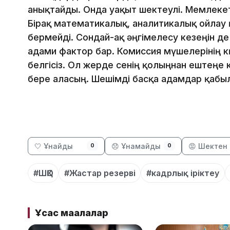
анықтайды. Онда уақыт шектеулі. Мемлекет
Бірақ математикалық, аналитикалық ойлау қа
бермейді. Сондай-ақ әңгімелесу кезеңін де
адами фактор бар. Комиссия мүшелерінің кө
белгісіз. Ол жерде сенің қолыңнан ештеңе 
бере аласың. Шешімді басқа адамдар қабы
🤍 Ұнайды
😞 Ұнамайды
😡 Шектен 
0
0
#ШҚО
#Жастар резерві
#кадрлық іріктеу
Ұқсас мақалалар