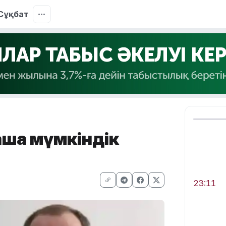
Сұқбат
ша мүмкіндік
23:11