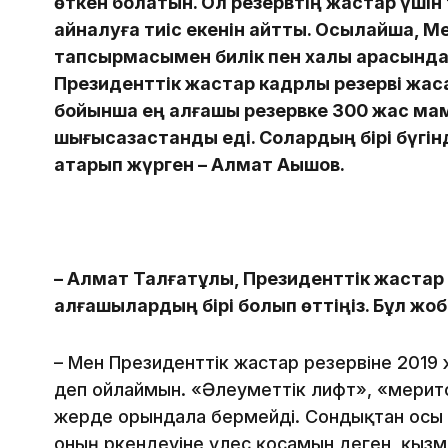
өткен болатын. Ол резервтің жастар үшін
айналуға тиіс екенін айтты. Осылайша,
тапсырмасымен билік пен халық арасында
Президенттік жастар кадрлық резерві жас
бойынша ең алғашқы резервке 300 жас мам
шығысқазақстандық еді. Солардың бірі бүгі
атқарып жүрген – Алмат Ақышов.
– Алмат Талғатұлы, Президенттік жастар
алғашқылардың бірі болып өттіңіз. Бұл жо
– Мен Президенттік жастар резервіне 2019 ж
деп ойлаймын. «Әлеуметтік лифт», «мериток
жерде орындала бермейді. Сондықтан осы жо
оның өркендеуіне үлес қосамын деген, қызме