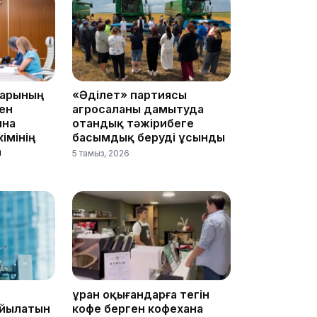
18:00
дарының
«Әділет» партиясы
ен
агросаланы дамытуда
ына
отандық тәжірибеге
імінің
басымдық беруді ұсынды
17:47
а
5 тамыз, 2026
17:30
Құран оқығандарға тегін
ойылатын
кофе берген кофехана
17:21