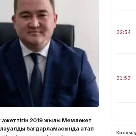
22:54
21:52
у қажеттігін 2019 жылы Мемлекет
айлауалды бағдарламасында атап
21:30
Көп оқы