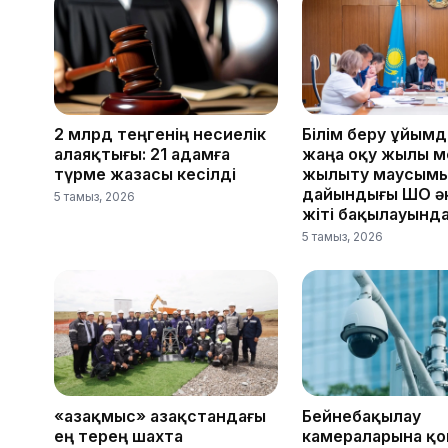
2 млрд теңгенің несиелік
Білім беру ұйым
алаяқтығы: 21 адамға
жаңа оқу жылы м
түрме жазасы кесілді
жылыту маусым
дайындығы ШҚО әк
5 тамыз, 2026
жіті бақылауынд
5 тамыз, 2026
«Қазақмыс» Қазақстандағы
Бейнебақылау
ең терең шахта
камераларына қ