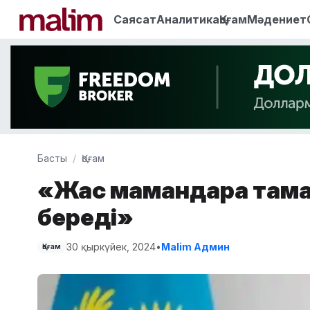
Саясат
Аналитика
Қоғам
Мәдениет
Басты
Қоғам
«Жас мамандарға тама
береді»
30 қыркүйек, 2024
•
Malim Админ
Қоғам