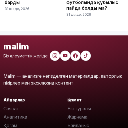
барды
футболында құбылыс
пайда болды ма?
31 шілде, 2026
31 шілде, 2026
malim
Біз әлеуметтік желіде:
Malim — анализге негізделген материалдар, авторлық
пікірлер мен эксклюзив контент.
Айдарлар
Қызмет
Саясат
Біз туралы
Аналитика
Жарнама
Қоғам
Байланыс