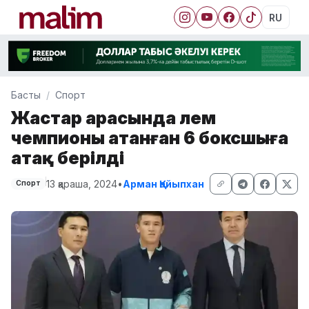
RU
Басты
Спорт
Жастар арасында әлем
чемпионы атанған 6 боксшыға
атақ берілді
13 қараша, 2024
•
Арман Қайыпхан
Спорт