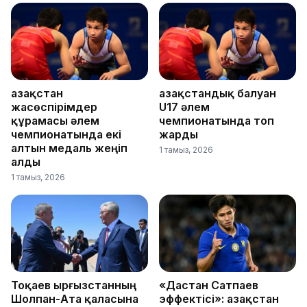
Қазақстан
Қазақстандық балуан
жасөспірімдер
U17 әлем
құрамасы әлем
чемпионатында топ
чемпионатында екі
жарды
алтын медаль жеңіп
1 тамыз, 2026
алды
1 тамыз, 2026
Тоқаев Қырғызстанның
«Дастан Сатпаев
Шолпан-Ата қаласына
эффектісі»: Қазақстан