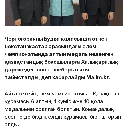
Черногорияның Будва қаласында өткен
бокстан жастар арасындағы әлем
чемпионатында алтын медаль иеленген
қазақстандық боксшыларға Халықаралық
дәрежедегі спорт шебері атағы
табысталды, деп хабарлайды Malim.kz.
Айта кетейік, әлем чемпионатынан Қазақстан
құрамасы 6 алтын, 1 күміс және 10 қола
медальмен оралған болатын. Командалық
есепте де біздің елдің құрамасы бірінші орын
алды.