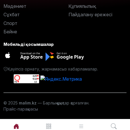
Мәдениет
Құпиялылық
Сұхбат
Пайдалану ережесі
Спорт
Бейне
Мобильді қосымшалар
Download on the
Get it on
App Store
Google Play
Қауіпсіз орнату, жарнамасыз хабарламалар.
© 2025
malim.kz
— Барлық құқықтар қорғалған.
Прайс-парақшасы