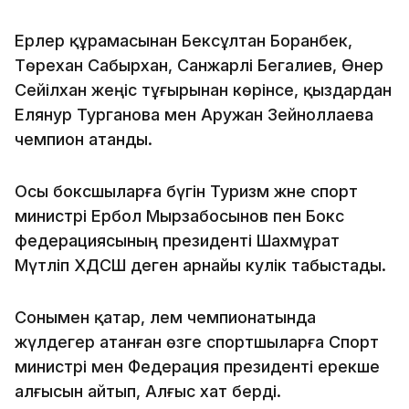
Ерлер құрамасынан Бексұлтан Боранбек,
Төрехан Сабырхан, Санжарәлі Бегалиев, Өнер
Сейілхан жеңіс тұғырынан көрінсе, қыздардан
Елянур Турганова мен Аружан Зейноллаева
чемпион атанды.
Осы боксшыларға бүгін Туризм және спорт
министрі Ербол Мырзабосынов пен Бокс
федерациясының президенті Шахмұрат
Мүтәліп ХДСШ деген арнайы куәлік табыстады.
Сонымен қатар, әлем чемпионатында
жүлдегер атанған өзге спортшыларға Спорт
министрі мен Федерация президенті ерекше
алғысын айтып, Алғыс хат берді.