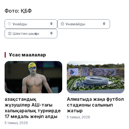
Фото: ҚБФ
🤍 Ұнайды
😞 Ұнамайды
0
0
😡 Шектен шыққан
0
Ұқсас мақалалар
Қазақстандық
Алматыда жаңа футбол
жүзушілер АҚШ-тағы
стадионы салынып
халықаралық турнирде
жатыр
17 медаль жеңіп алды
5 тамыз, 2026
5 тамыз, 2026