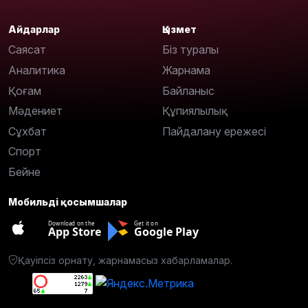
Айдарлар
Қызмет
Саясат
Біз туралы
Аналитика
Жарнама
Қоғам
Байланыс
Мәдениет
Құпиялылық
Сұхбат
Пайдалану ережесі
Спорт
Бейне
Мобильді қосымшалар
Download on the
Get it on
App Store
Google Play
Қауіпсіз орнату, жарнамасыз хабарламалар.