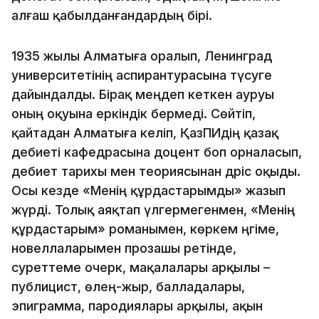
алғаш қабылданғандардың бірі.
1935 жылы Алматыға оралып, Ленинград
университетінің аспирантурасына түсуге
дайындалды. Бірақ меңдеп кеткен ауруы
оның оқуына еркіндік бермеді. Сөйтіп,
қайтадан Алматыға келіп, ҚазПИдің қазақ
әдебиеті кафедрасына доцент боп орналасып,
әдебиет тарихы мен теориясынан дәріс оқыды.
Осы кезде «Менің құрдастарымды» жазып
жүрді. Толық аяқтап үлгермегенмен, «Менің
құрдастарым» романымен, көркем әңгіме,
новеллаларымен прозашы ретінде,
суреттеме очерк, мақалалары арқылы –
публицист, өлең-жыр, балладалары,
эпиграмма, пародиялары арқылы, ақын