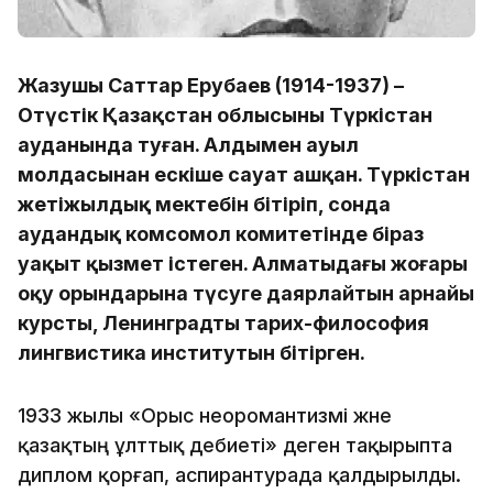
Жазушы Саттар Ерубаев (1914-1937) –
Оңтүстік Қазақстан облысының Түркістан
ауданында туған. Алдымен ауыл
молдасынан ескіше сауат ашқан. Түркістан
жетіжылдық мектебін бітіріп, сонда
аудандық комсомол комитетінде біраз
уақыт қызмет істеген. Алматыдағы жоғары
оқу орындарына түсуге даярлайтын арнайы
курсты, Ленинградтың тарих-философия
лингвистика институтын бітірген.
1933 жылы «Орыс неоромантизмі және
қазақтың ұлттық әдебиеті» деген тақырыпта
диплом қорғап, аспирантурада қалдырылды.