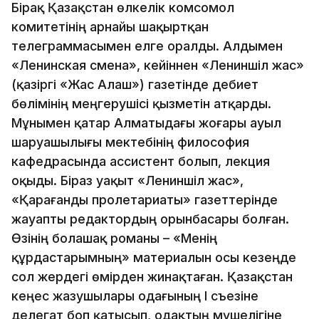
Бірақ Қазақстан өлкелік комсомол
комитетінің арнайы шақыртқан
телеграммасымен елге оралды. Алдымен
«Ленинская смена», кейіннен «Лениншіл жас»
(қазіргі «Жас Алаш») газетінде әдебиет
бөлімінің меңгерушісі қызметін атқарды.
Мұнымен қатар Алматыдағы жоғары ауыл
шаруашылығы мектебінің философия
кафедрасында ассистент болып, лекция
оқыды. Біраз уақыт «Лениншіл жас»,
«Қарағанды пролетариаты» газеттерінде
жауапты редактордың орынбасары болған.
Өзінің болашақ романы – «Менің
құрдастарымның» материалын осы кезеңде
сол жердегі өмірден жинақтаған. Қазақстан
кеңес жазушылары одағының І съезіне
делегат боп қатысып, одақтың мүшелігіне