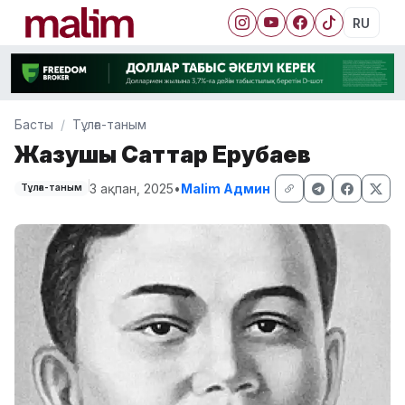
RU
Басты
Тұлға-таным
Жазушы Саттар Ерубаев
3 ақпан, 2025
•
Malim Админ
Тұлға-таным