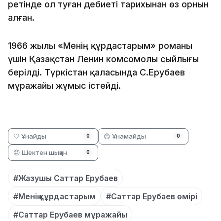
ретінде ол туған әдебиеті тарихынан өз орнын
алған.
1966 жылы «Менің құрдастарым» романы
үшін Қазақстан Ленин комсомолы сыйлығы
берілді. Түркістан қаласында С.Ерубаев
мұражайы жұмыс істейді.
🤍 Ұнайды
😞 Ұнамайды
0
0
😡 Шектен шыққан
0
#Жазушы Саттар Ерубаев
#Менің құрдастарым
#Саттар Ерубаев өмірі
#Саттар Ерубаев мұражайы