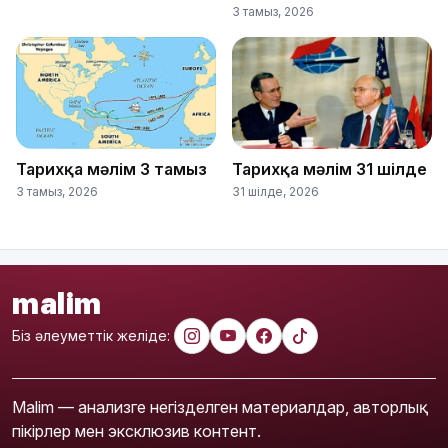
3 тамыз, 2026
Тарихқа мәлім 3 тамыз
Тарихқа мәлім 31 шілде
3 тамыз, 2026
31 шілде, 2026
malim
Біз әлеуметтік желіде:
Malim — анализге негізделген материалдар, авторлық
пікірлер мен эксклюзив контент.