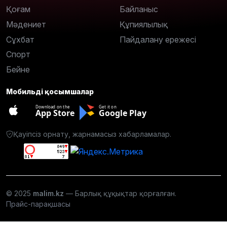
Қоғам
Байланыс
Мәдениет
Құпиялылық
Сұхбат
Пайдалану ережесі
Спорт
Бейне
Мобильді қосымшалар
Download on the
Get it on
App Store
Google Play
Қауіпсіз орнату, жарнамасыз хабарламалар.
© 2025
malim.kz
— Барлық құқықтар қорғалған.
Прайс-парақшасы