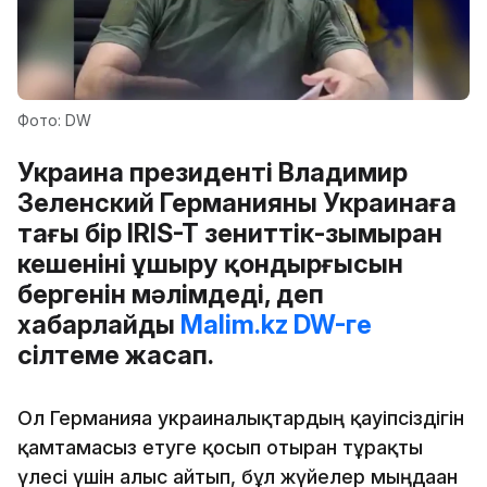
Фото: DW
Украина президенті Владимир
Зеленский Германияның Украинаға
тағы бір IRIS-T зениттік-зымыран
кешенінің ұшыру қондырғысын
бергенін мәлімдеді, деп
хабарлайды
Malim.kz
DW-ге
сілтеме жасап.
Ол Германияға украиналықтардың қауіпсіздігін
қамтамасыз етуге қосып отырған тұрақты
үлесі үшін алғыс айтып, бұл жүйелер мыңдаған