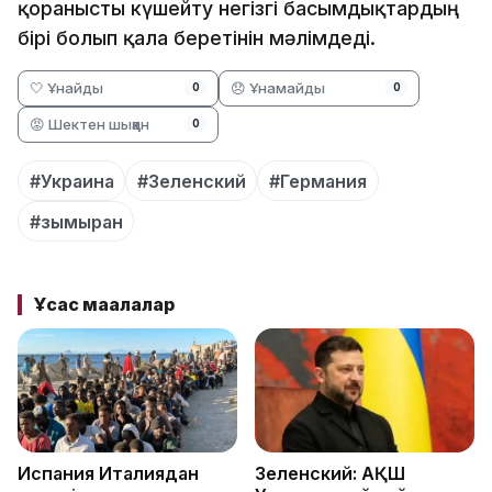
қорғанысты күшейту негізгі басымдықтардың
бірі болып қала беретінін мәлімдеді.
🤍 Ұнайды
😞 Ұнамайды
0
0
😡 Шектен шыққан
0
#Украина
#Зеленский
#Германия
#зымыран
Ұқсас мақалалар
Испания Италиядан
Зеленский: АҚШ