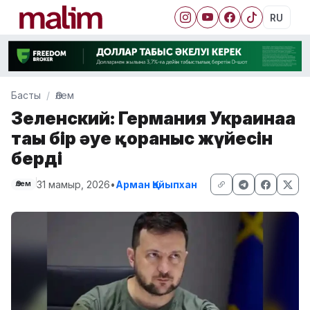
RU
Басты
Әлем
Зеленский: Германия Украинаға
тағы бір әуе қорғаныс жүйесін
берді
31 мамыр, 2026
•
Арман Қайыпхан
Әлем