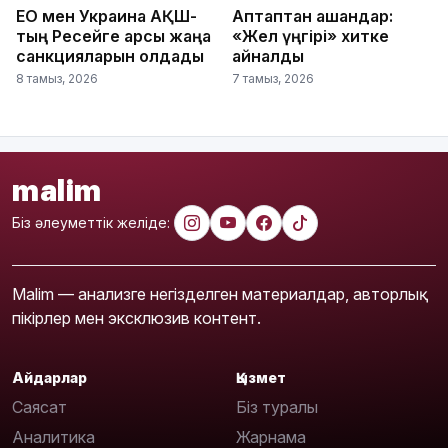
ЕО мен Украина АҚШ-
Аптаптан қашқандар:
тың Ресейге қарсы жаңа
«Жел үңгірі» хитке
санкцияларын қолдады
айналды
8 тамыз, 2026
7 тамыз, 2026
malim
Біз әлеуметтік желіде:
Malim — анализге негізделген материалдар, авторлық
пікірлер мен эксклюзив контент.
Айдарлар
Қызмет
Саясат
Біз туралы
Аналитика
Жарнама