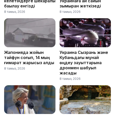
келетіндерге шекаралық
Украинаға ай сайын
бақылау енгізді
зымыран жеткізеді
8 тамыз, 2026
8 тамыз, 2026
Жапонияда жойқын
Украина Сызрань және
тайфун соғып, 14 мың
Кубаньдағы мұнай
ғимарат жарықсыз қалды
өңдеу зауыттарына
дронмен шабуыл
8 тамыз, 2026
жасады
8 тамыз, 2026