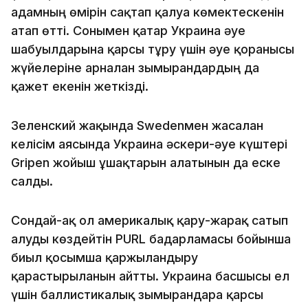
адамның өмірін сақтап қалуға көмектескенін
атап өтті. Сонымен қатар Украина әуе
шабуылдарына қарсы тұру үшін әуе қорғанысы
жүйелеріне арналған зымырандардың да
қажет екенін жеткізді.
Зеленский жақында Swedenмен жасалған
келісім аясында Украина әскери-әуе күштері
Gripen жойғыш ұшақтарын алатынын да еске
салды.
Сондай-ақ ол америкалық қару-жарақ сатып
алуды көздейтін PURL бағдарламасы бойынша
биыл қосымша қаржыландыру
қарастырылғанын айтты. Украина басшысы ел
үшін баллистикалық зымырандарға қарсы