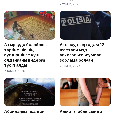
7 тамыз, 2026
Атырауда балабақша
Атырауда ер адам 12
тәрбиешісінің
жастағы қызды
бүлдіршінге күш
алкогольге жұмсап,
қолданғаны видеоға
зорламақ болған
түсіп қалды
7 тамыз, 2026
7 тамыз, 2026
Абайлаңыз: жалған
Алматы облысында