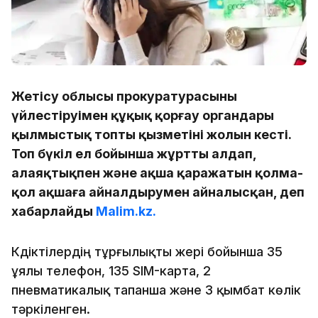
Жетісу облысы прокуратурасының
үйлестіруімен құқық қорғау органдары
қылмыстық топтың қызметінің жолын кесті.
Топ бүкіл ел бойынша жұртты алдап,
алаяқтықпен және ақша қаражатын қолма-
қол ақшаға айналдырумен айналысқан, деп
хабарлайды
Malim.kz.
Күдіктілердің тұрғылықты жері бойынша 35
ұялы телефон, 135 SIM-карта, 2
пневматикалық тапанша және 3 қымбат көлік
тәркіленген.