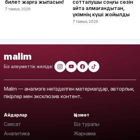
билет жарға жықпасын!
сотталушы соңғы сөзін
айта алмағандықтан,
7 тамыз, 2026
үкімнің күші жойылды
7 тамыз, 2026
malim
Біз әлеуметтік желіде:
Malim — анализге негізделген материалдар, авторлық
пікірлер мен эксклюзив контент.
Айдарлар
Қызмет
Саясат
Біз туралы
Аналитика
Жарнама