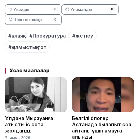
🤍 Ұнайды
😞 Ұнамайды
0
0
😡 Шектен шыққан
0
#алаяқ
#Прокуратура
#жетісу
#қылмыстық топ
Ұқсас мақалалар
Ұлдана Мырзуанға
Белгілі блогер
қатысты іс сотқа
Астанада былапыт сөз
жолданды
айтқаны үшін қамауға
алынды
7 тамыз, 2026