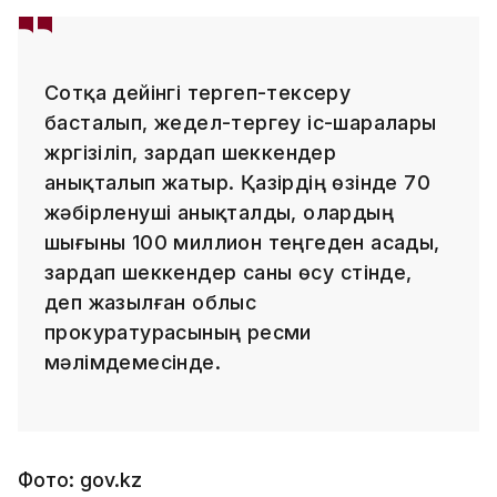
Сотқа дейінгі тергеп-тексеру
басталып, жедел-тергеу іс-шаралары
жүргізіліп, зардап шеккендер
анықталып жатыр. Қазірдің өзінде 70
жәбірленуші анықталды, олардың
шығыны 100 миллион теңгеден асады,
зардап шеккендер саны өсу үстінде,
деп жазылған облыс
прокуратурасының ресми
мәлімдемесінде.
Фото: gov.kz