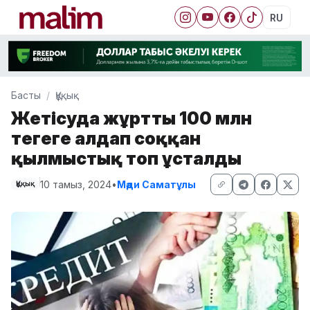
RU
Басты
Құқық
Жетісуда жұртты 100 млн
теңгеге алдап соққан
қылмыстық топ ұсталды
10 тамыз, 2024
•
Мәди Саматұлы
Құқық