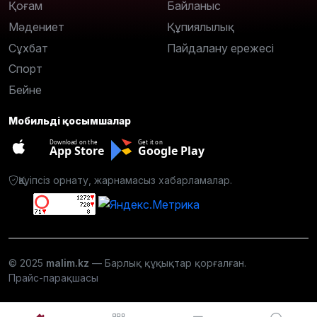
Қоғам
Байланыс
Мәдениет
Құпиялылық
Сұхбат
Пайдалану ережесі
Спорт
Бейне
Мобильді қосымшалар
Download on the
Get it on
App Store
Google Play
Қауіпсіз орнату, жарнамасыз хабарламалар.
© 2025
malim.kz
— Барлық құқықтар қорғалған.
Прайс-парақшасы