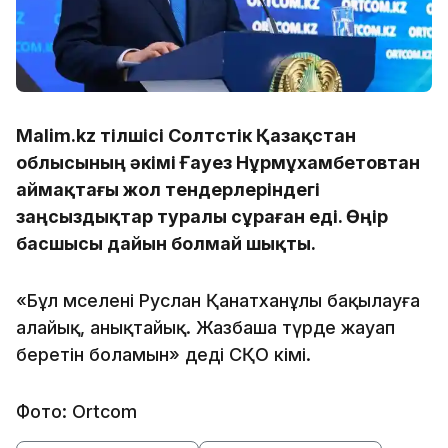
Malim.kz тілшісі Солтүстік Қазақстан
облысының әкімі Ғауез Нұрмұхамбетовтан
аймақтағы жол тендерлеріндегі
заңсыздықтар туралы сұраған еді. Өңір
басшысы дайын болмай шықты.
«Бұл мәселені Руслан Қанатханұлы бақылауға
алайық, анықтайық. Жазбаша түрде жауап
беретін боламын» деді СҚО әкімі.
Фото: Ortcom