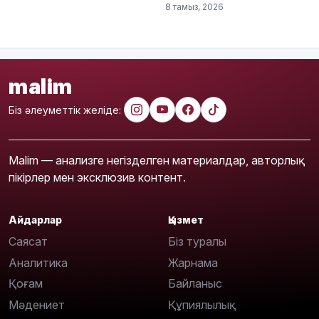
8 тамыз, 2026
malim
Біз әлеуметтік желіде:
Malim — анализге негізделген материалдар, авторлық
пікірлер мен эксклюзив контент.
Айдарлар
Қызмет
Саясат
Біз туралы
Аналитика
Жарнама
Қоғам
Байланыс
Мәдениет
Құпиялылық