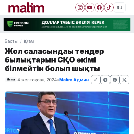
RU
Басты
Қоғам
Жол саласындағы тендер
былықтарын СҚО әкімі
білмейтін болып шықты
4 желтоқсан, 2024
•
Malim Админ
Қоғам