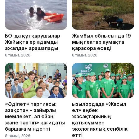
БҚО-да құтқарушылар
Жамбыл облысында 19
Жайықта ер адамды
мың гектар аумақта
ажалдан арашалады
қарасора өседі
8 тамыз, 2026
8 тамыз, 2026
«Әділет» партиясы:
Қызылордада «Жасыл
Қазақстан – зайырлы
ел» еңбек
мемлекет, ал «Заң
жасақтарының
және тәртіп» қағидаты
қатысуымен
баршаға міндетті
экологиялық сенбілік
өтті
8 тамыз, 2026