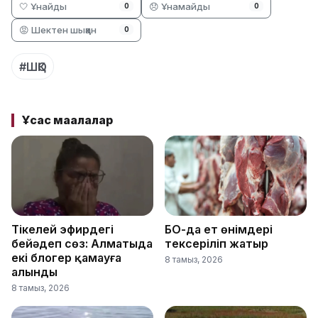
🤍 Ұнайды
😞 Ұнамайды
0
0
😡 Шектен шыққан
0
#ШҚО
Ұқсас мақалалар
Тікелей эфирдегі
БҚО-да ет өнімдері
бейәдеп сөз: Алматыда
тексеріліп жатыр
екі блогер қамауға
8 тамыз, 2026
алынды
8 тамыз, 2026