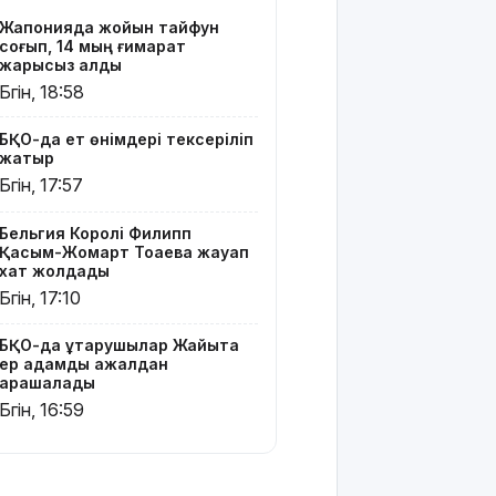
19 мың
Жапонияда жойқын тайфун
гектар
соғып, 14 мың ғимарат
аумақта
жарықсыз қалды
қарасора
Бүгін, 18:58
өседі
БҚО-да ет өнімдері тексеріліп
«Әділет»
жатыр
партиясы:
Бүгін, 17:57
Қазақстан –
зайырлы
Бельгия Королі Филипп
мемлекет,
Қасым-Жомарт Тоқаевқа жауап
ал «Заң
хат жолдады
және
Бүгін, 17:10
тәртіп»
қағидаты
баршаға
БҚО-да құтқарушылар Жайықта
ер адамды ажалдан
міндетті
арашалады
Бүгін, 16:59
Украина
Сызрань
және
Кубаньдағы