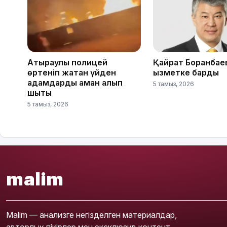
Атыраулық полицей
Қайрат Боранбае
өртеніп жатқан үйден
қызметке барды
адамдарды аман алып
5 тамыз, 2026
шықты
5 тамыз, 2026
malim
Malim — анализге негізделген материалдар,
авторлық пікірлер мен эксклюзив контент.