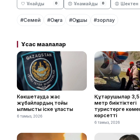
🤍 Ұнайды
😞 Ұнамайды
😡 Шектен 
0
0
#Семей
#Оқиға
#Оқушы
#зорлау
Ұқсас мақалалар
Көкшетауда жас
Құтқарушылар 3,
жұбайлардың тойы
метр биіктіктегі
қылмыстық іске ұласты
туристерге көме
көрсетті
6 тамыз, 2026
6 тамыз, 2026