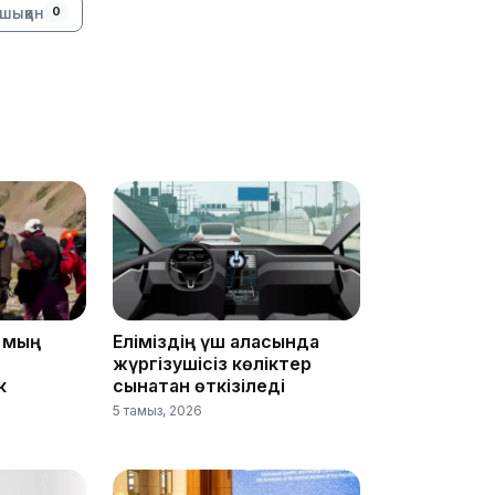
шыққан
0
13:39
13:00
5 мың
Еліміздің үш қаласында
жүргізушісіз көліктер
к
сынақтан өткізіледі
12:40
5 тамыз, 2026