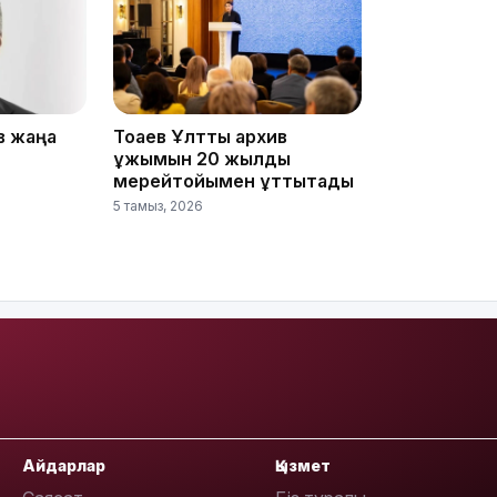
12:13
в жаңа
Тоқаев Ұлттық архив
ұжымын 20 жылдық
мерейтойымен құттықтады
5 тамыз, 2026
11:54
Айдарлар
Қызмет