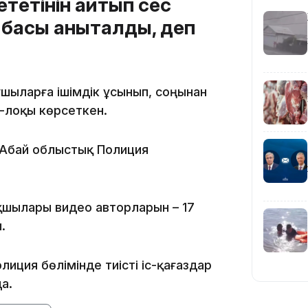
ететінін айтып сес
15:55
басы анықталды, деп
қушыларға ішімдік ұсынып, соңынан
н-лоқы көрсеткен.
 Абай облыстық Полиция
14:26
ақшылары видео авторларын – 17
.
лиция бөлімінде тиісті іс-қағаздар
а.