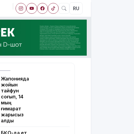
RU
Жапонияда
жойқын
тайфун
соғып, 14
мың
ғимарат
жарықсыз
қалды
БҚО-да ет