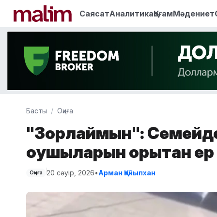
Саясат
Аналитика
Қоғам
Мәдениет
Басты
Оқиға
"Зорлаймын": Семейд
оқушыларын қорқытқан е
20 сәуір, 2026
•
Арман Қайыпхан
Оқиға