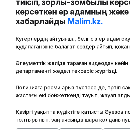
тиісіп, зорлық-зомбылық көрс
көрсеткен ер адамның жеке 
хабарлайды
Malim.kz.
Куәгерлердің айтуынша, белгісіз ер адам о
қудалаған және балағат сөздер айтып, қоқа
Әлеуметтік желіде тараған видеодан кейін
департаменті жедел тексеріс жүргізді.
Полицияға ресми арыз түспесе де, тәртіп с
жастағы екі бойжеткенді тауып, жауап алды
Қазіргі уақытта күдіктіге қатысты Әуезов по
толтырылып, заң аясында шара қолданылуд