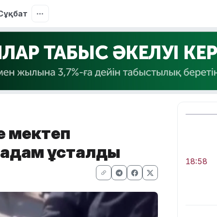
Сұқбат
е мектеп
р адам ұсталды
18:58