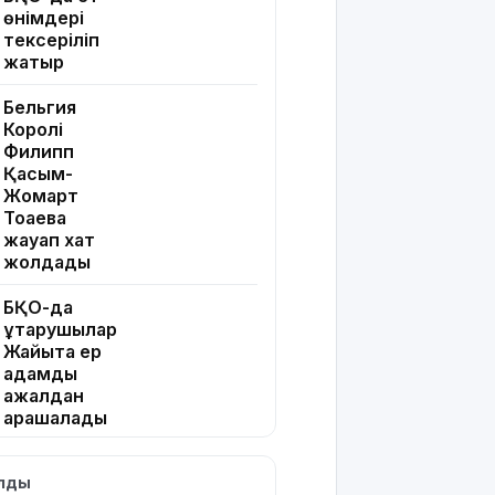
өнімдері
тексеріліп
жатыр
Бельгия
Королі
Филипп
Қасым-
Жомарт
Тоқаевқа
жауап хат
жолдады
БҚО-да
құтқарушылар
Жайықта ер
адамды
ажалдан
арашалады
Жамбыл
ылды
облысында