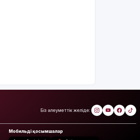
күндерім
көп
болды":
Дариға
Бадықова
елге
айтпаған
құпиясын
жайып
салды
TikTok-тағы
тікелей
эфирі үшін
Тараз
тұрғыны 5
тәулікке
қамалды
Біз әлеуметтік желіде:
Қазақстанда
талапкерлерге
Мобильді қосымшалар
2 мыңнан
астам