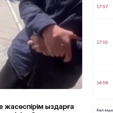
17:57
17:10
16:59
е жасөспірім қыздарға
Көп оқ