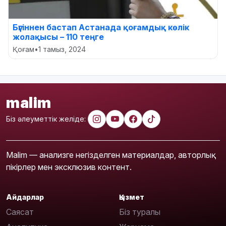
Бүгіннен бастап Астанада қоғамдық көлік
жолақысы – 110 теңге
Қоғам
•
1 тамыз, 2024
malim
Біз әлеуметтік желіде:
Malim — анализге негізделген материалдар, авторлық
пікірлер мен эксклюзив контент.
Айдарлар
Қызмет
Саясат
Біз туралы