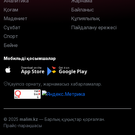
Аналитика
Жарнама
Қоғам
Байланыс
Мәдениет
Құпиялылық
Сұхбат
Пайдалану ережесі
Спорт
Бейне
Мобильді қосымшалар
Download on the
Get it on
App Store
Google Play
Қауіпсіз орнату, жарнамасыз хабарламалар.
© 2025
malim.kz
— Барлық құқықтар қорғалған.
Прайс-парақшасы