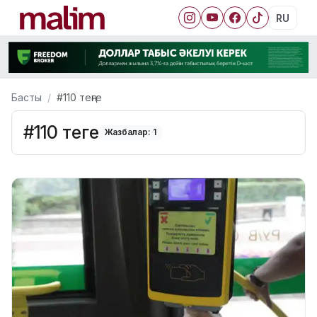
RU
Басты
#110 теңге
#110 теңге
Жазбалар: 1