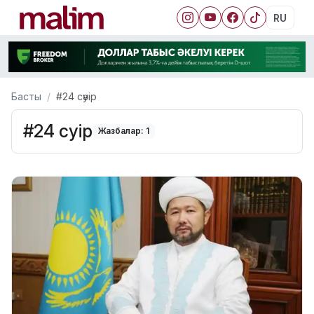
RU
Басты
#24 сәуір
#24 сәуір
Жазбалар: 1