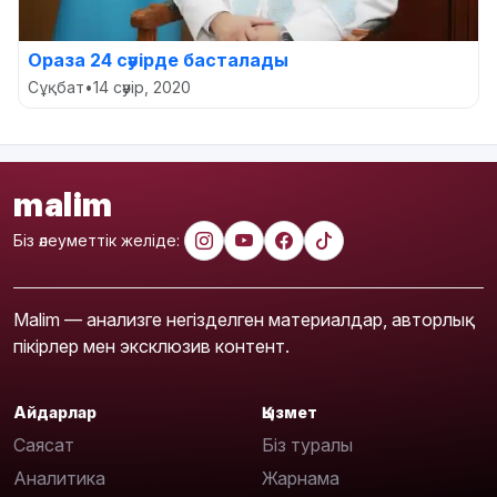
Ораза 24 сәуірде басталады
Сұқбат
•
14 сәуір, 2020
malim
Біз әлеуметтік желіде:
Malim — анализге негізделген материалдар, авторлық
пікірлер мен эксклюзив контент.
Айдарлар
Қызмет
Саясат
Біз туралы
Аналитика
Жарнама