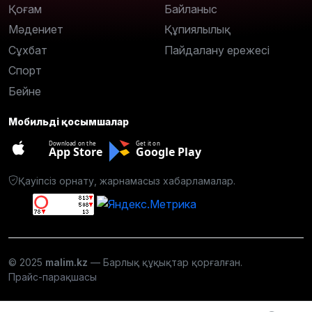
Қоғам
Байланыс
Мәдениет
Құпиялылық
Сұхбат
Пайдалану ережесі
Спорт
Бейне
Мобильді қосымшалар
Download on the
Get it on
App Store
Google Play
Қауіпсіз орнату, жарнамасыз хабарламалар.
© 2025
malim.kz
— Барлық құқықтар қорғалған.
Прайс-парақшасы