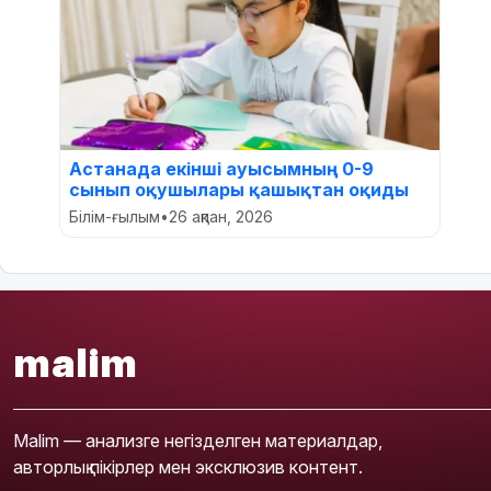
Астанада екінші ауысымның 0-9
сынып оқушылары қашықтан оқиды
Білім-ғылым
•
26 ақпан, 2026
malim
Malim — анализге негізделген материалдар,
авторлық пікірлер мен эксклюзив контент.