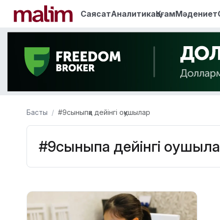
Саясат
Аналитика
Қоғам
Мәдениет
Басты
#9сыныпқа дейінгі оқушылар
#9сыныпқа дейінгі оқушыл