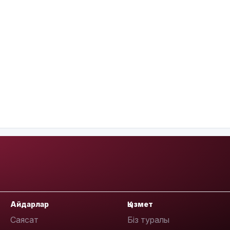
Айдарлар
Қызмет
Саясат
Біз туралы