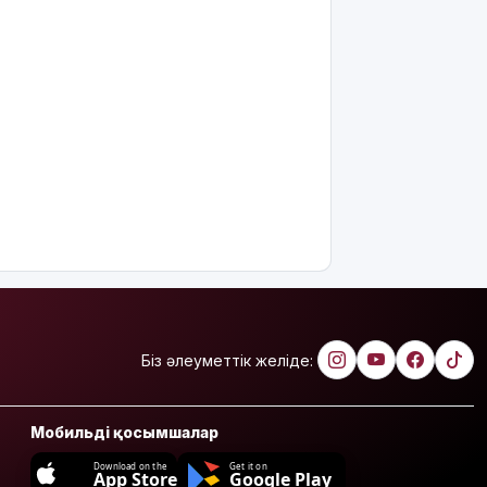
Біз әлеуметтік желіде:
Мобильді қосымшалар
Download on the
Get it on
App Store
Google Play