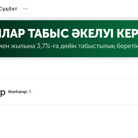
Сұқбат
ар
Жазбалар: 1