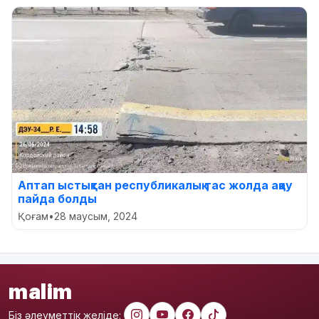
Аптап ыстықтан республикалық тас жолда ақау
пайда болды
Қоғам
•
28 маусым, 2024
malim
Біз әлеуметтік желіде: