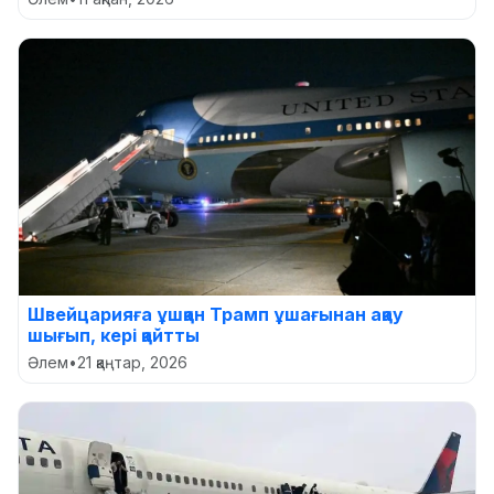
Швейцарияға ұшқан Трамп ұшағынан ақау
шығып, кері қайтты
Әлем
•
21 қаңтар, 2026