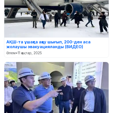
АҚШ-та ұшақта ақау шығып, 200-ден аса
жолаушы эвакуацияланды (ВИДЕО)
Әлем
•
11 қаңтар, 2025