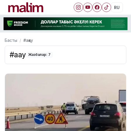
RU
Басты
#ақау
#ақау
Жазбалар: 7