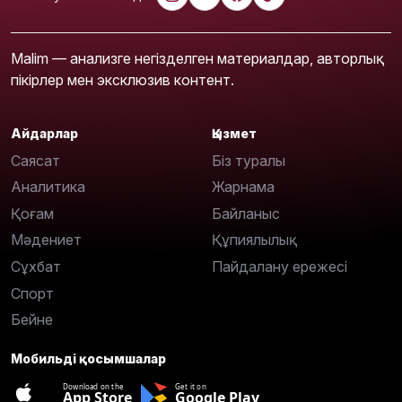
Malim — анализге негізделген материалдар, авторлық
пікірлер мен эксклюзив контент.
Айдарлар
Қызмет
Саясат
Біз туралы
Аналитика
Жарнама
Қоғам
Байланыс
Мәдениет
Құпиялылық
Сұхбат
Пайдалану ережесі
Спорт
Бейне
Мобильді қосымшалар
Download on the
Get it on
App Store
Google Play