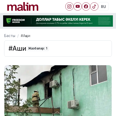
RU
Басты
#Ақши
#Ақши
Жазбалар: 1