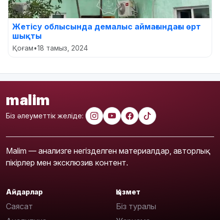
Жетісу облысында демалыс аймағындағы өрт
шықты
Қоғам
•
18 тамыз, 2024
malim
Біз әлеуметтік желіде:
Malim — анализге негізделген материалдар, авторлық
пікірлер мен эксклюзив контент.
Айдарлар
Қызмет
Саясат
Біз туралы