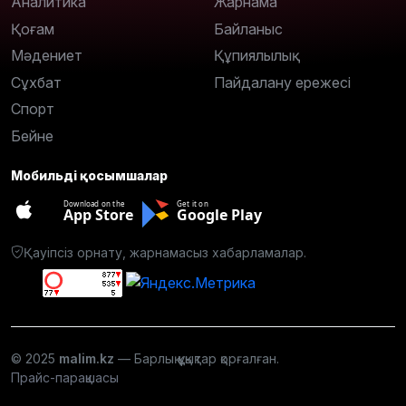
Аналитика
Жарнама
Қоғам
Байланыс
Мәдениет
Құпиялылық
Сұхбат
Пайдалану ережесі
Спорт
Бейне
Мобильді қосымшалар
Download on the
Get it on
App Store
Google Play
Қауіпсіз орнату, жарнамасыз хабарламалар.
© 2025
malim.kz
— Барлық құқықтар қорғалған.
Прайс-парақшасы