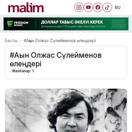
RU
Басты
#Ақын Олжас Сүлейменов өлеңдері
#Ақын Олжас Сүлейменов
өлеңдері
Жазбалар: 1