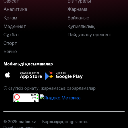
Саясат
Біз туралы
Аналитика
Жарнама
Қоғам
Байланыс
Мәдениет
Құпиялылық
Сұхбат
Пайдалану ережесі
Спорт
Бейне
Мобильді қосымшалар
Download on the
Get it on
App Store
Google Play
Қауіпсіз орнату, жарнамасыз хабарламалар.
© 2025
malim.kz
— Барлық құқықтар қорғалған.
Прайс-парақшасы