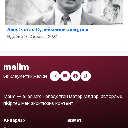
Ақын Олжас Сүлейменов өлеңдері
Әдебиет
•
23 қараша, 2024
malim
Біз әлеуметтік желіде:
Malim — анализге негізделген материалдар, авторлық
пікірлер мен эксклюзив контент.
Айдарлар
Қызмет