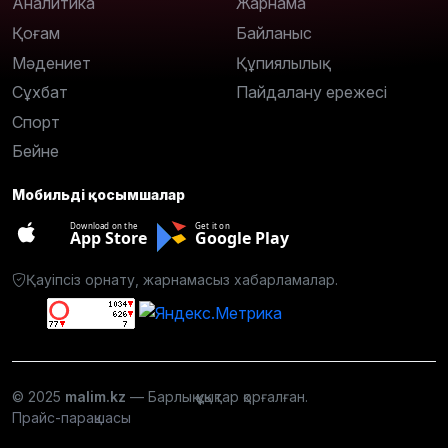
Аналитика
Жарнама
Қоғам
Байланыс
Мәдениет
Құпиялылық
Сұхбат
Пайдалану ережесі
Спорт
Бейне
Мобильді қосымшалар
Download on the
Get it on
App Store
Google Play
Қауіпсіз орнату, жарнамасыз хабарламалар.
© 2025
malim.kz
— Барлық құқықтар қорғалған.
Прайс-парақшасы