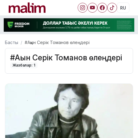
RU
Басты
#Ақын Серік Томанов өлеңдері
#Ақын Серік Томанов өлеңдері
Жазбалар: 1