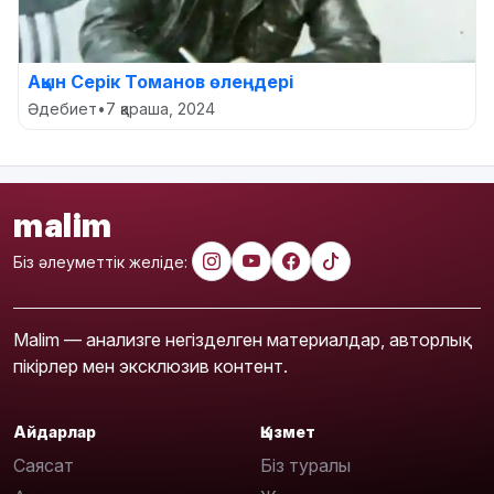
Ақын Серік Томанов өлеңдері
Әдебиет
•
7 қараша, 2024
malim
Біз әлеуметтік желіде:
Malim — анализге негізделген материалдар, авторлық
пікірлер мен эксклюзив контент.
Айдарлар
Қызмет
Саясат
Біз туралы