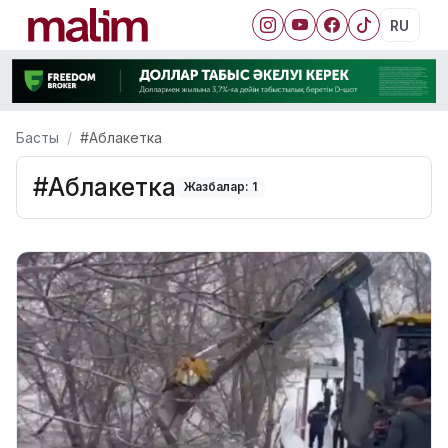
RU
Басты
#Аблакетка
#Аблакетка
Жазбалар: 1