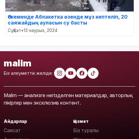
Өскеменде Аблакетка өзенде мұз кептеліп, 20
саяжайдың ауласын су басты
Сұқбат
•
13 наурыз, 2024
malim
Біз әлеуметтік желіде:
Malim — анализге негізделген материалдар, авторлық
пікірлер мен эксклюзив контент.
Айдарлар
Қызмет
Саясат
Біз туралы