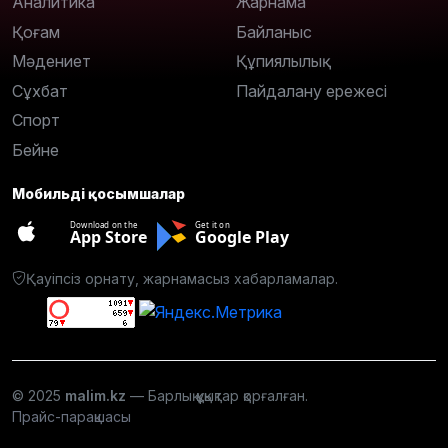
Аналитика
Жарнама
Қоғам
Байланыс
Мәдениет
Құпиялылық
Сұхбат
Пайдалану ережесі
Спорт
Бейне
Мобильді қосымшалар
Download on the
Get it on
App Store
Google Play
Қауіпсіз орнату, жарнамасыз хабарламалар.
© 2025
malim.kz
— Барлық құқықтар қорғалған.
Прайс-парақшасы