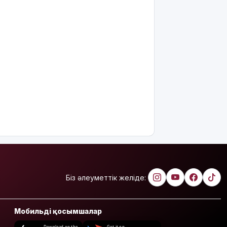
Біз әлеуметтік желіде:
Мобильді қосымшалар
Download on the
Get it on