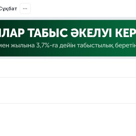
Сұқбат