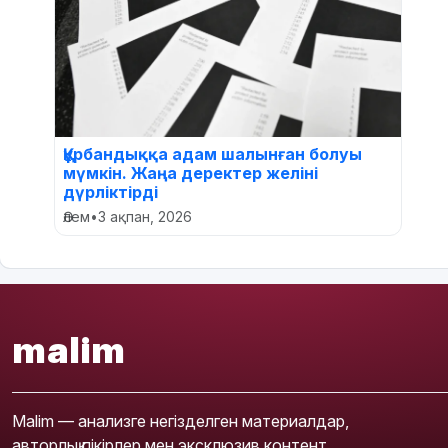
Құрбандыққа адам шалынған болуы
мүмкін. Жаңа деректер желіні
дүрліктірді
Әлем
•
3 ақпан, 2026
malim
Malim — анализге негізделген материалдар,
авторлық пікірлер мен эксклюзив контент.