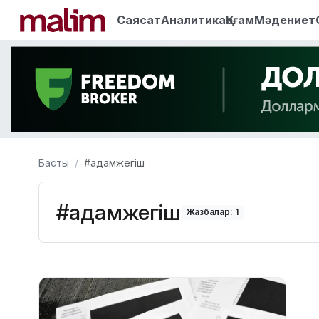
Саясат
Аналитика
Қоғам
Мәдениет
Басты
#адамжегіш
#адамжегіш
Жазбалар: 1