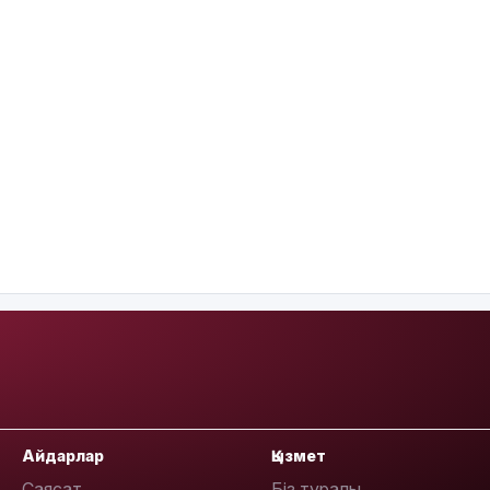
Айдарлар
Қызмет
Саясат
Біз туралы