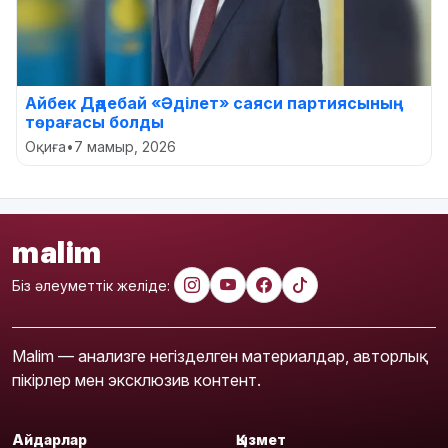
Айбек Дәдебай «Әділет» саяси партиясының
төрағасы болды
Оқиға
•
7 мамыр, 2026
malim
Біз әлеуметтік желіде:
Malim — анализге негізделген материалдар, авторлық
пікірлер мен эксклюзив контент.
Айдарлар
Қызмет