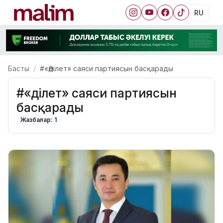
RU
Басты
#«Әділет» саяси партиясын басқарады
#«Әділет» саяси партиясын
басқарады
Жазбалар: 1