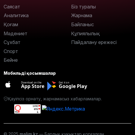
Саясат
Біз туралы
Аналитика
Жарнама
Қоғам
Байланыс
Мәдениет
Құпиялылық
Сұхбат
Пайдалану ережесі
Спорт
Бейне
Мобильді қосымшалар
Download on the
Get it on
App Store
Google Play
Қауіпсіз орнату, жарнамасыз хабарламалар.
© 2025
malim.kz
— Барлық құқықтар қорғалған.