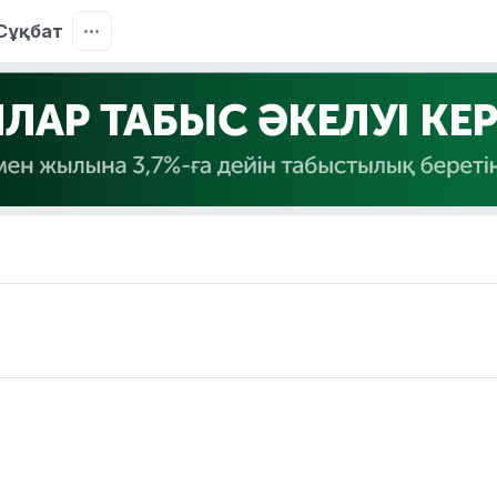
Сұқбат