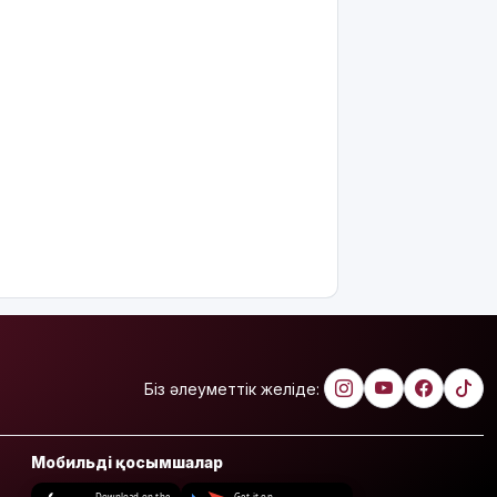
Біз әлеуметтік желіде:
Мобильді қосымшалар
Download on the
Get it on