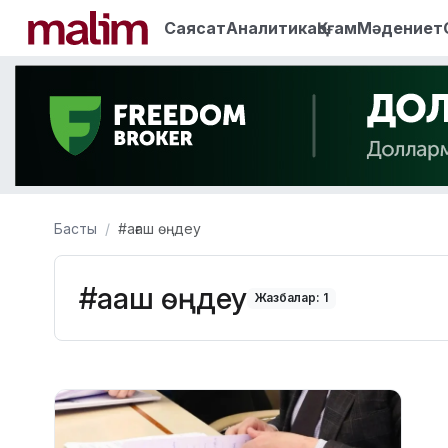
Саясат
Аналитика
Қоғам
Мәдениет
Басты
#ағаш өңдеу
#ағаш өңдеу
Жазбалар: 1