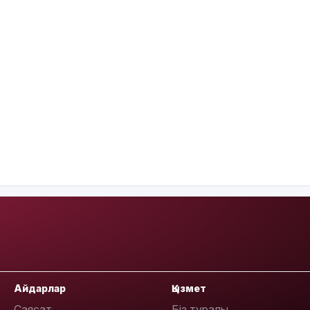
Айдарлар
Қызмет
Саясат
Біз туралы