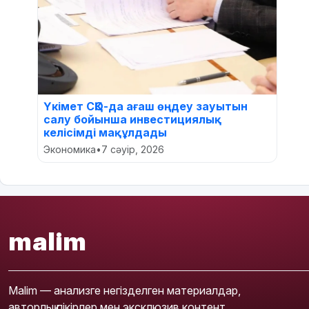
Үкімет СҚО-да ағаш өңдеу зауытын
салу бойынша инвестициялық
келісімді мақұлдады
Экономика
•
7 сәуір, 2026
malim
Malim — анализге негізделген материалдар,
авторлық пікірлер мен эксклюзив контент.