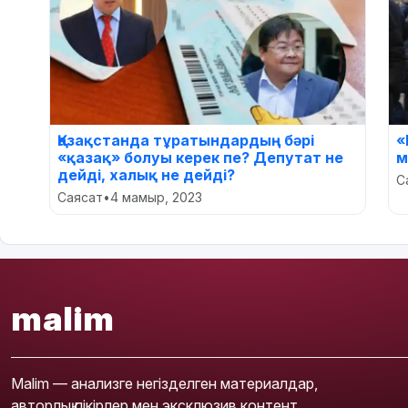
Қазақстанда тұратындардың бәрі
«
«қазақ» болуы керек пе? Депутат не
м
дейді, халық не дейді?
С
Саясат
•
4 мамыр, 2023
malim
Malim — анализге негізделген материалдар,
авторлық пікірлер мен эксклюзив контент.