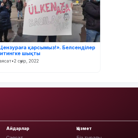
Цензураға қарсымыз!». Белсенділер
итингке шықты
аясат
•
2 сәуір, 2022
Айдарлар
Қызмет
Саясат
Біз туралы