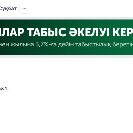
Сұқбат
р: 1