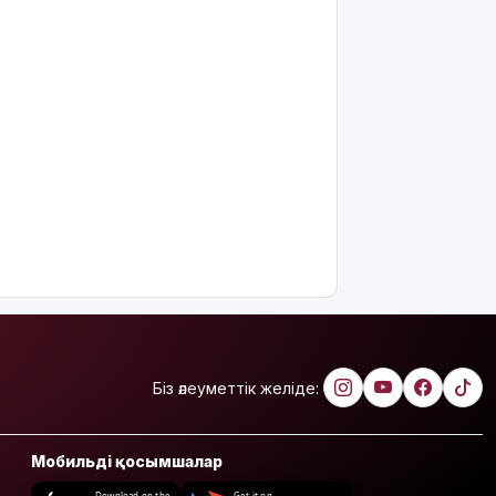
Біз әлеуметтік желіде:
Мобильді қосымшалар
Download on the
Get it on