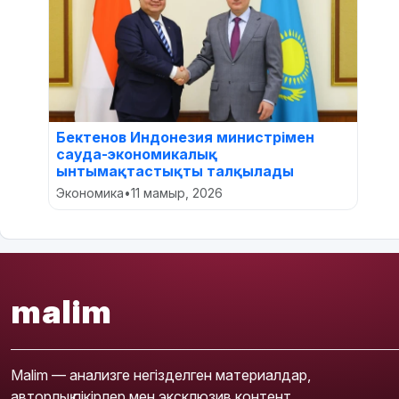
Бектенов Индонезия министрімен
сауда-экономикалық
ынтымақтастықты талқылады
Экономика
•
11 мамыр, 2026
malim
Malim — анализге негізделген материалдар,
авторлық пікірлер мен эксклюзив контент.