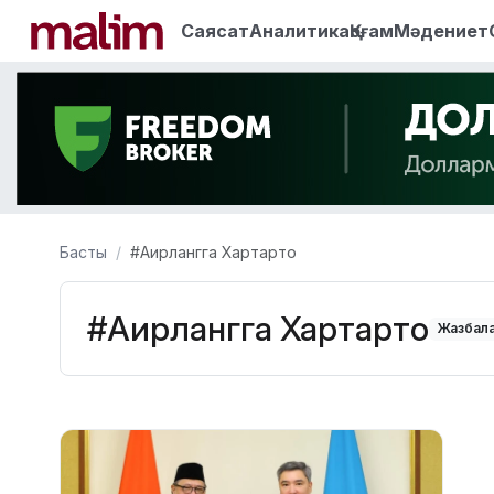
Саясат
Аналитика
Қоғам
Мәдениет
Басты
#Аирлангга Хартарто
#Аирлангга Хартарто
Жазбала