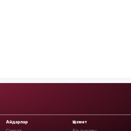
Айдарлар
Қызмет
Саясат
Біз туралы