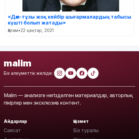
«Дәм-тұзы жоқ кейбір шығармалардың табысы
күшті болып жатады»
Қоғам
•
22 қаңтар, 2021
malim
Біз әлеуметтік желіде:
Malim — анализге негізделген материалдар, авторлық
пікірлер мен эксклюзив контент.
Айдарлар
Қызмет
Саясат
Біз туралы