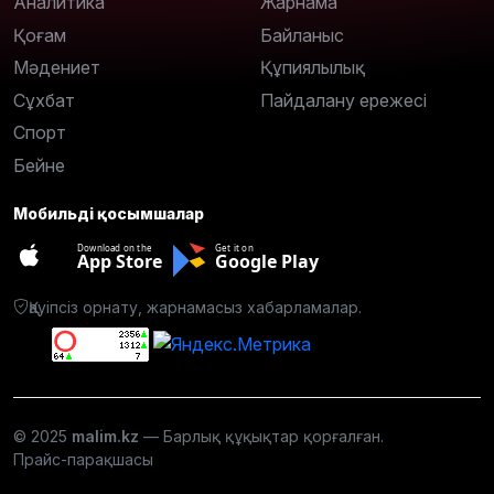
Аналитика
Жарнама
Қоғам
Байланыс
Мәдениет
Құпиялылық
Сұхбат
Пайдалану ережесі
Спорт
Бейне
Мобильді қосымшалар
Download on the
Get it on
App Store
Google Play
Қауіпсіз орнату, жарнамасыз хабарламалар.
© 2025
malim.kz
— Барлық құқықтар қорғалған.
Прайс-парақшасы