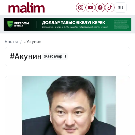
RU
Басты
#Акунин
#Акунин
Жазбалар: 1