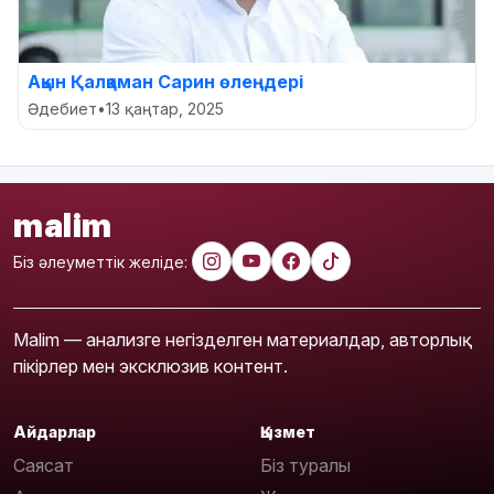
Ақын Қалқаман Сарин өлеңдері
Әдебиет
•
13 қаңтар, 2025
malim
Біз әлеуметтік желіде:
Malim — анализге негізделген материалдар, авторлық
пікірлер мен эксклюзив контент.
Айдарлар
Қызмет
Саясат
Біз туралы