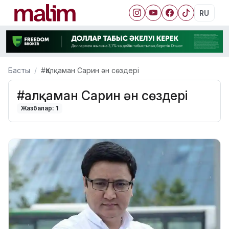
RU
Басты
#Қалқаман Сарин ән сөздері
#Қалқаман Сарин ән сөздері
Жазбалар: 1