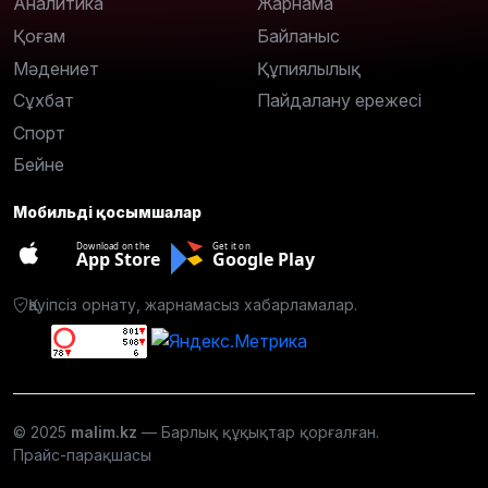
Аналитика
Жарнама
Қоғам
Байланыс
Мәдениет
Құпиялылық
Сұхбат
Пайдалану ережесі
Спорт
Бейне
Мобильді қосымшалар
Download on the
Get it on
App Store
Google Play
Қауіпсіз орнату, жарнамасыз хабарламалар.
© 2025
malim.kz
— Барлық құқықтар қорғалған.
Прайс-парақшасы