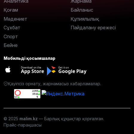
Аналитика
Жарнама
Қоғам
Байланыс
Мәдениет
Құпиялылық
Сұхбат
Пайдалану ережесі
Спорт
Бейне
Мобильді қосымшалар
Download on the
Get it on
App Store
Google Play
Қауіпсіз орнату, жарнамасыз хабарламалар.
© 2025
malim.kz
— Барлық құқықтар қорғалған.
Прайс-парақшасы