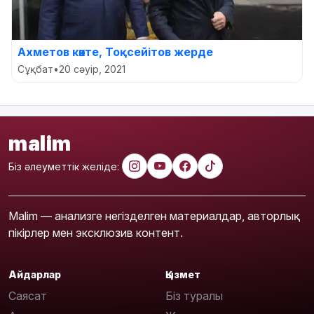
Ахметов көкте, Тоқсейітов жерде
Сұқбат
•
20 сәуір, 2021
malim
Біз әлеуметтік желіде:
Malim — анализге негізделген материалдар, авторлық
пікірлер мен эксклюзив контент.
Айдарлар
Қызмет
Саясат
Біз туралы