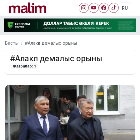
RU
Басты
#Алакөл демалыс орыны
#Алакөл демалыс орыны
Жазбалар: 1