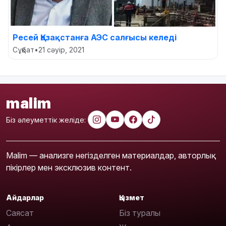
Ресей Қазақстанға АЭС салғысы келеді
Сұқбат
•
21 сәуір, 2021
malim
Біз әлеуметтік желіде:
Malim — анализге негізделген материалдар, авторлық
пікірлер мен эксклюзив контент.
Айдарлар
Қызмет
Саясат
Біз туралы