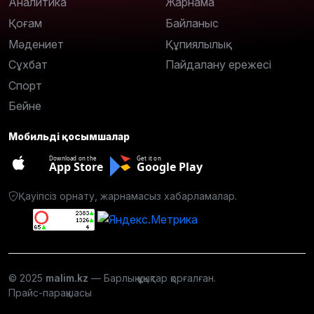
Аналитика
Жарнама
Қоғам
Байланыс
Мәдениет
Құпиялылық
Сұхбат
Пайдалану ережесі
Спорт
Бейне
Мобильді қосымшалар
Download on the
Get it on
App Store
Google Play
Қауіпсіз орнату, жарнамасыз хабарламалар.
© 2025
malim.kz
— Барлық құқықтар қорғалған.
Прайс-парақшасы