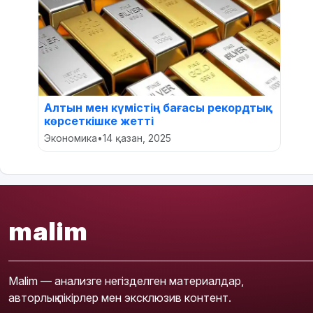
Алтын мен күмістің бағасы рекордтық
көрсеткішке жетті
Экономика
•
14 қазан, 2025
malim
Malim — анализге негізделген материалдар,
авторлық пікірлер мен эксклюзив контент.