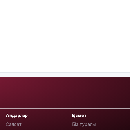
Айдарлар
Қызмет
Саясат
Біз туралы