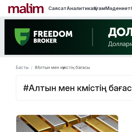
Саясат
Аналитика
Қоғам
Мәдениет
Басты
#Алтын мен күмістің бағасы
#Алтын мен күмістің баға