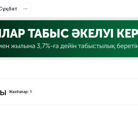
Сұқбат
сы
Жазбалар: 1