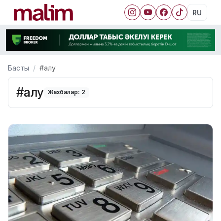
RU
Басты
#алу
#алу
Жазбалар: 2