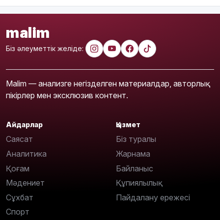
malim
Біз әлеуметтік желіде:
Malim — анализге негізделген материалдар, авторлық
пікірлер мен эксклюзив контент.
Айдарлар
Қызмет
Саясат
Біз туралы
Аналитика
Жарнама
Қоғам
Байланыс
Мәдениет
Құпиялылық
Сұхбат
Пайдалану ережесі
Спорт