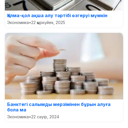
Қолма-қол ақша алу тәртібі өзгеруі мүмкін
Экономика
•
22 қыркүйек, 2025
Банктегі салымды мерзімінен бұрын алуға
бола ма
Экономика
•
22 сәуір, 2024