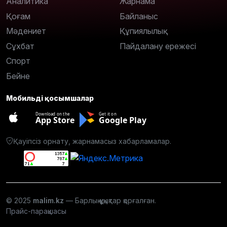
Аналитика
Жарнама
Қоғам
Байланыс
Мәдениет
Құпиялылық
Сұхбат
Пайдалану ережесі
Спорт
Бейне
Мобильді қосымшалар
Download on the
Get it on
App Store
Google Play
Қауіпсіз орнату, жарнамасыз хабарламалар.
© 2025
malim.kz
— Барлық құқықтар қорғалған.
Прайс-парақшасы