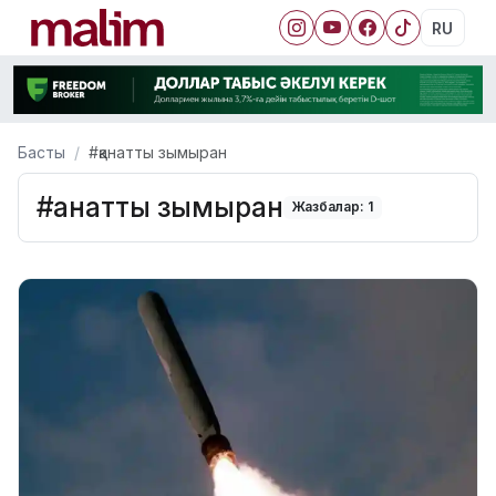
RU
Басты
#қанатты зымыран
#қанатты зымыран
Жазбалар: 1