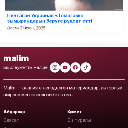
Пентагон Украинаға «Томагавк»
зымырандарын беруге рұқсат етті
Әлем
•
31 қазан, 2025
malim
Біз әлеуметтік желіде:
Malim — анализге негізделген материалдар, авторлық
пікірлер мен эксклюзив контент.
Айдарлар
Қызмет
Саясат
Біз туралы