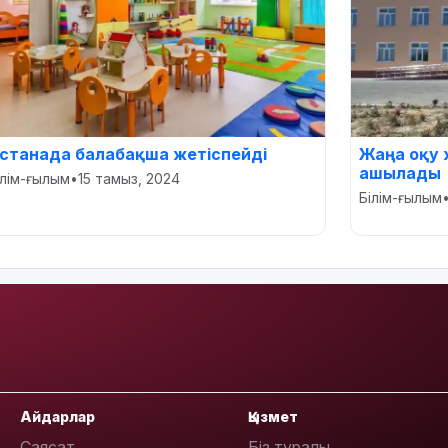
станада балабақша жетіспейді
Жаңа оқу 
ашылады
ілім-ғылым
•
15 тамыз, 2024
Білім-ғылым
Айдарлар
Қызмет
Саясат
Біз туралы