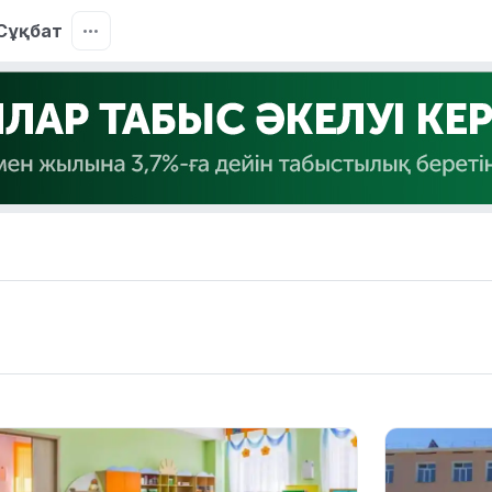
Сұқбат