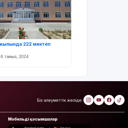
жылында 222 мектеп
•
6 тамыз, 2024
Біз әлеуметтік желіде:
Мобильді қосымшалар
Download on the
Get it on