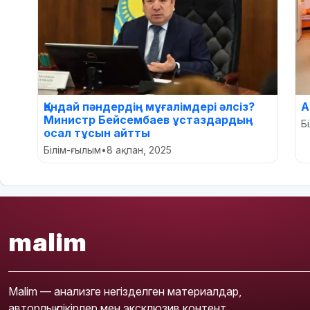
Қандай пәндердің мұғалімдері әлсіз?
А
Министр Бейсембаев ұстаздардың
Б
осал тұсын айтты
Білім-ғылым
•
8 ақпан, 2025
malim
Malim — анализге негізделген материалдар,
авторлық пікірлер мен эксклюзив контент.