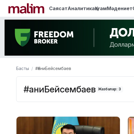
Саясат
Аналитика
Қоғам
Мәдениет
Басты
#ҒаниБейсембаев
#ҒаниБейсембаев
Жазбалар: 3