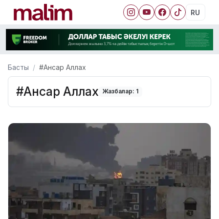
RU
Басты
#Ансар Аллах
#Ансар Аллах
Жазбалар: 1