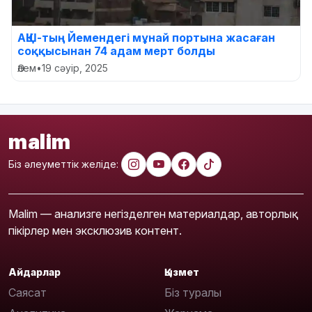
АҚШ-тың Йемендегі мұнай портына жасаған
соққысынан 74 адам мерт болды
Әлем
•
19 сәуір, 2025
malim
Біз әлеуметтік желіде:
Malim — анализге негізделген материалдар, авторлық
пікірлер мен эксклюзив контент.
Айдарлар
Қызмет
Саясат
Біз туралы