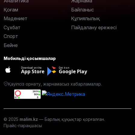
Аналитика
Жарнама
Қоғам
Байланыс
Мәдениет
Құпиялылық
Сұхбат
Пайдалану ережесі
Спорт
Бейне
Мобильді қосымшалар
Download on the
Get it on
App Store
Google Play
Қауіпсіз орнату, жарнамасыз хабарламалар.
© 2025
malim.kz
— Барлық құқықтар қорғалған.
Прайс-парақшасы