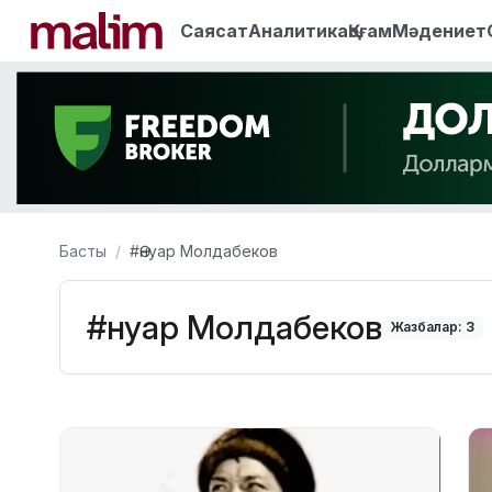
Саясат
Аналитика
Қоғам
Мәдениет
Басты
#Әнуар Молдабеков
#Әнуар Молдабеков
Жазбалар: 3