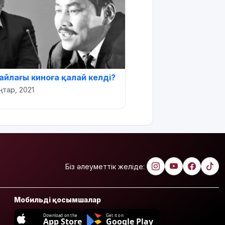
айлағы киноға қалай келді?
ңтар, 2021
Біз әлеуметтік желіде:
Мобильді қосымшалар
Download on the
Get it on
App Store
Google Play