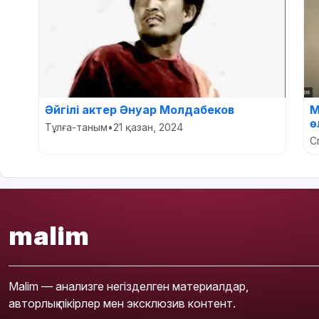
Әйгілі актер Әнуар Молдабеков
M
ө
Тұлға-таным
•
21 қазан, 2024
С
malim
Malim — анализге негізделген материалдар,
авторлық пікірлер мен эксклюзив контент.