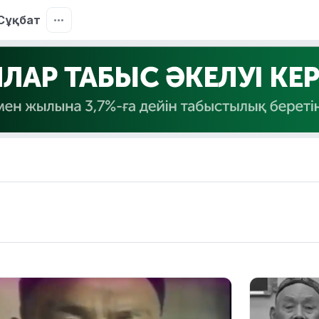
Сұқбат