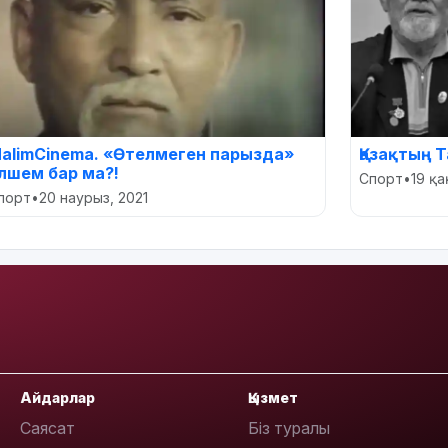
alimCinema. «Өтелмеген парызда»
Қазақтың Т
лшем бар ма?!
Спорт
•
19 қа
порт
•
20 наурыз, 2021
Айдарлар
Қызмет
Саясат
Біз туралы