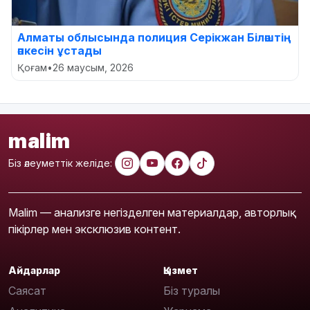
Алматы облысында полиция Серікжан Біләштің
әпкесін ұстады
Қоғам
•
26 маусым, 2026
malim
Біз әлеуметтік желіде:
Malim — анализге негізделген материалдар, авторлық
пікірлер мен эксклюзив контент.
Айдарлар
Қызмет
Саясат
Біз туралы