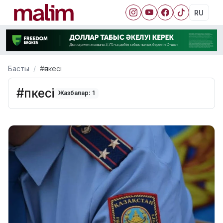
RU
Басты
#әпкесі
#әпкесі
Жазбалар: 1