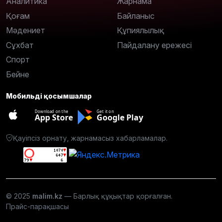
Аналитика
Жарнама
Қоғам
Байланыс
Мәдениет
Құпиялылық
Сұхбат
Пайдалану ережесі
Спорт
Бейне
Мобильді қосымшалар
Download on the
Get it on
App Store
Google Play
Қауіпсіз орнату, жарнамасыз хабарламалар.
© 2025
malim.kz
— Барлық құқықтар қорғалған.
Прайс-парақшасы