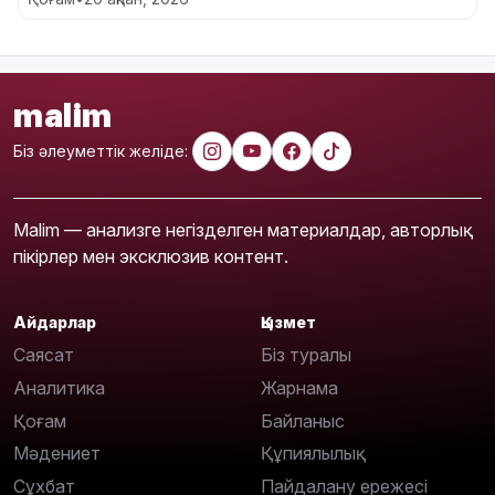
malim
Біз әлеуметтік желіде:
Malim — анализге негізделген материалдар, авторлық
пікірлер мен эксклюзив контент.
Айдарлар
Қызмет
Саясат
Біз туралы
Аналитика
Жарнама
Қоғам
Байланыс
Мәдениет
Құпиялылық
Сұхбат
Пайдалану ережесі