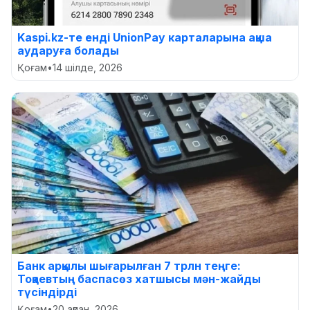
Kaspi.kz-те енді UnionPay карталарына ақша
аударуға болады
Қоғам
•
14 шілде, 2026
Банк арқылы шығарылған 7 трлн теңге:
Тоқаевтың баспасөз хатшысы мән-жайды
түсіндірді
Қоғам
•
20 ақпан, 2026