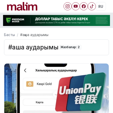
RU
Басты
#ақша аударымы
#ақша аударымы
Жазбалар: 2