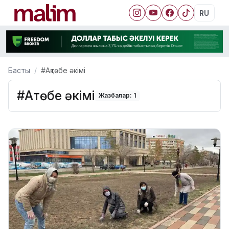
RU
Басты
#Ақтөбе әкімі
#Ақтөбе әкімі
Жазбалар: 1