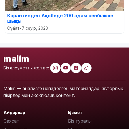
Карантиндегі Ақтөбеде 200 адам cенбілікке
шықты
Сұқбат
•
7 сәуір, 2020
malim
Біз әлеуметтік желіде:
Malim — анализге негізделген материалдар, авторлық
пікірлер мен эксклюзив контент.
Айдарлар
Қызмет
Саясат
Біз туралы