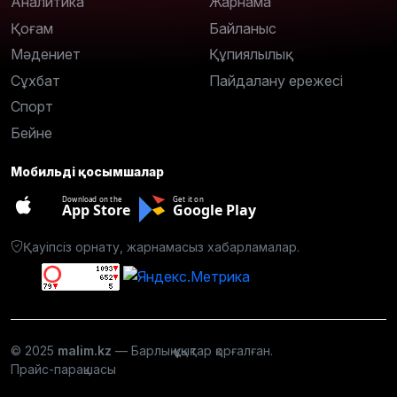
Аналитика
Жарнама
Қоғам
Байланыс
Мәдениет
Құпиялылық
Сұхбат
Пайдалану ережесі
Спорт
Бейне
Мобильді қосымшалар
Download on the
Get it on
App Store
Google Play
Қауіпсіз орнату, жарнамасыз хабарламалар.
© 2025
malim.kz
— Барлық құқықтар қорғалған.
Прайс-парақшасы