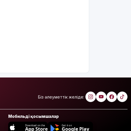
Біз әлеуметтік желіде:
Мобильді қосымшалар
Download on the
Get it on
App Store
Google Play