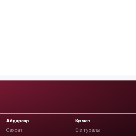
Айдарлар
Қызмет
Саясат
Біз туралы