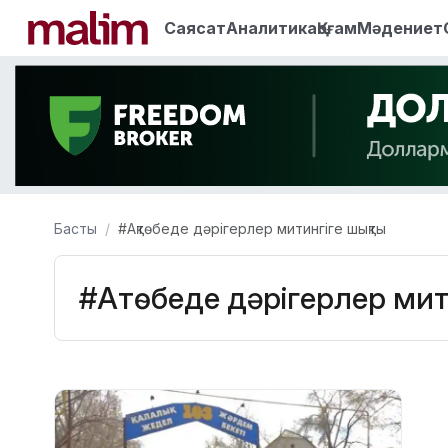
Саясат
Аналитика
Қоғам
Мәдениет
Басты
#Ақтөбеде дәрігерлер митингіге шықты
#Ақтөбеде дәрігерлер мит