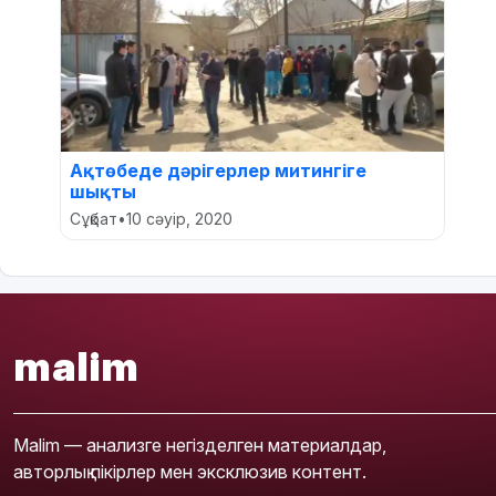
Ақтөбеде дәрігерлер митингіге
шықты
Сұқбат
•
10 сәуір, 2020
malim
Malim — анализге негізделген материалдар,
авторлық пікірлер мен эксклюзив контент.