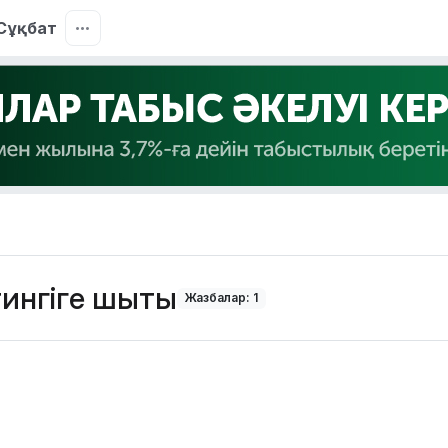
Сұқбат
ингіге шықты
Жазбалар: 1