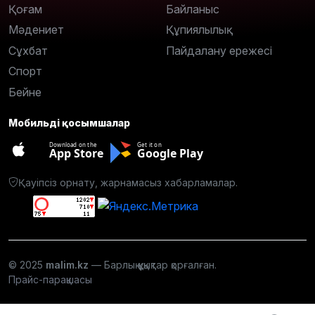
Қоғам
Байланыс
Мәдениет
Құпиялылық
Сұхбат
Пайдалану ережесі
Спорт
Бейне
Мобильді қосымшалар
Download on the
Get it on
App Store
Google Play
Қауіпсіз орнату, жарнамасыз хабарламалар.
© 2025
malim.kz
— Барлық құқықтар қорғалған.
Прайс-парақшасы