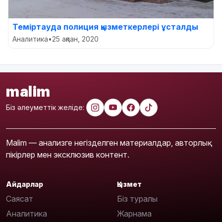
Теміртауда полиция қызметкерлері ұсталды
Аналитика
•
25 ақпан, 2020
malim
Біз әлеуметтік желіде:
Malim — анализге негізделген материалдар, авторлық
пікірлер мен эксклюзив контент.
Айдарлар
Қызмет
Саясат
Біз туралы
Аналитика
Жарнама