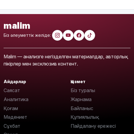
malim
Біз әлеуметтік желіде:
Malim — анализге негізделген материалдар, авторлық
пікірлер мен эксклюзив контент.
Айдарлар
Қызмет
Саясат
Біз туралы
Аналитика
Жарнама
Қоғам
Байланыс
Мәдениет
Құпиялылық
Сұхбат
Пайдалану ережесі