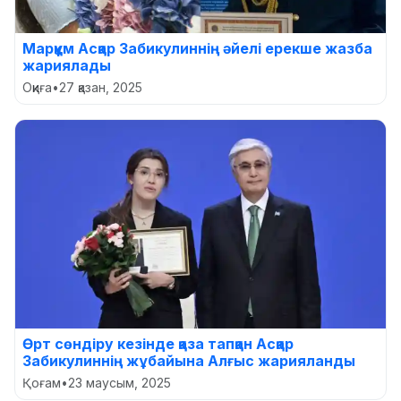
Марқұм Асқар Забикулиннің әйелі ерекше жазба
жариялады
Оқиға
•
27 қазан, 2025
Өрт сөндіру кезінде қаза тапқан Асқар
Забикулиннің жұбайына Алғыс жарияланды
Қоғам
•
23 маусым, 2025