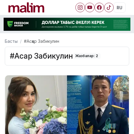
RU
Басты
#Асқар Забикулин
#Асқар Забикулин
Жазбалар: 2