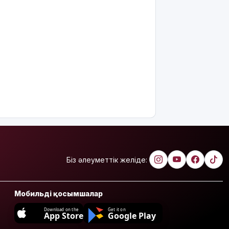
Біз әлеуметтік желіде:
Мобильді қосымшалар
Download on the
Get it on
App Store
Google Play