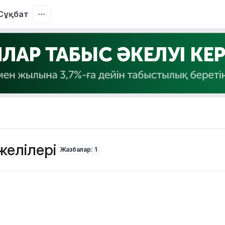
Сұқбат
желілері
Жазбалар: 1