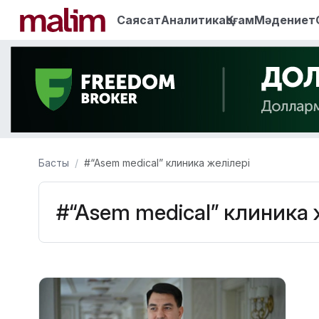
Саясат
Аналитика
Қоғам
Мәдениет
Басты
#“Asem medical” клиника желілері
#“Asem medical” клиника 