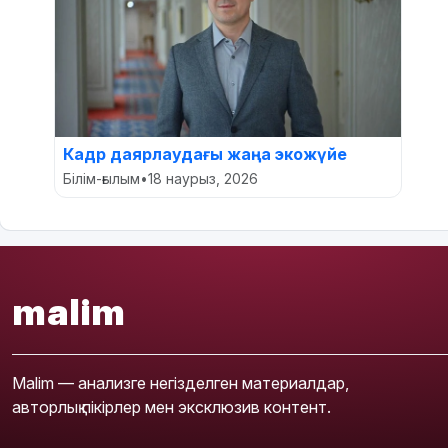
Кадр даярлаудағы жаңа экожүйе
Білім-ғылым
•
18 наурыз, 2026
malim
Malim — анализге негізделген материалдар,
авторлық пікірлер мен эксклюзив контент.