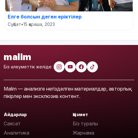
Елге болсын деген еріктілер
Сұқбат
•
15 қараша, 2023
malim
Біз әлеуметтік желіде:
Malim — анализге негізделген материалдар, авторлық
пікірлер мен эксклюзив контент.
Айдарлар
Қызмет
Саясат
Біз туралы
Аналитика
Жарнама