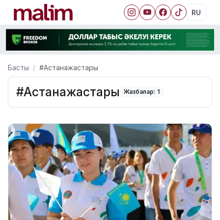
RU
Басты
#Астанажастары
#Астанажастары
Жазбалар: 1