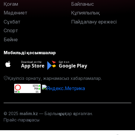
Қоғам
Байланыс
Мәдениет
Құпиялылық
Сұхбат
Пайдалану ережесі
Спорт
Бейне
Мобильді қосымшалар
Download on the
Get it on
App Store
Google Play
Қауіпсіз орнату, жарнамасыз хабарламалар.
© 2025
malim.kz
— Барлық құқықтар қорғалған.
Прайс-парақшасы