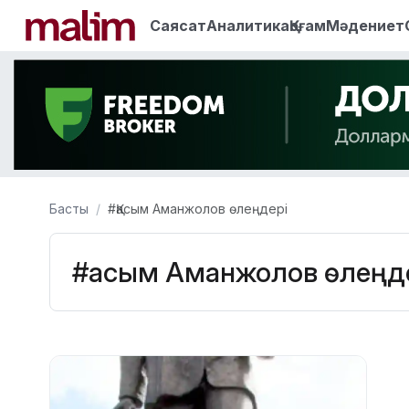
Саясат
Аналитика
Қоғам
Мәдениет
Басты
#Қасым Аманжолов өлеңдері
#Қасым Аманжолов өлеңд