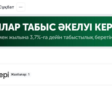
Сұқбат
ері
Жазбалар: 1