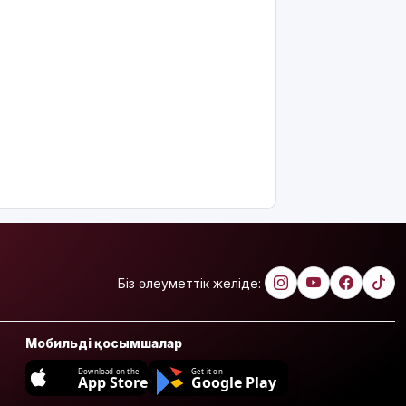
Біз әлеуметтік желіде:
Мобильді қосымшалар
Download on the
Get it on
App Store
Google Play