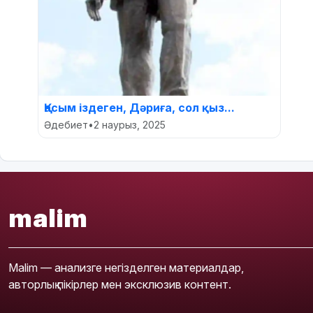
Қасым іздеген, Дәриға, сол қыз...
Әдебиет
•
2 наурыз, 2025
malim
Malim — анализге негізделген материалдар,
авторлық пікірлер мен эксклюзив контент.