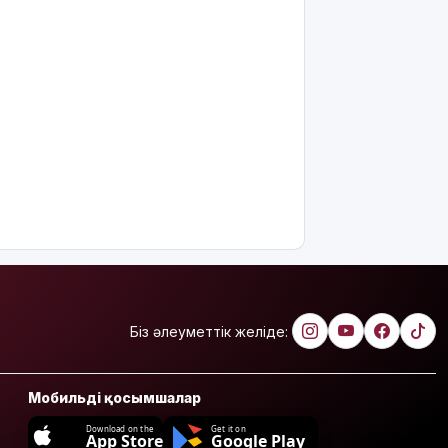
Біз әлеуметтік желіде:
Мобильді қосымшалар
Download on the
Get it on
App Store
Google Play