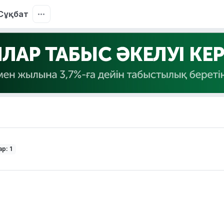
Сұқбат
р: 1