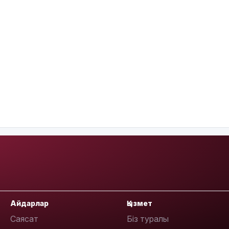
Айдарлар
Қызмет
Саясат
Біз туралы