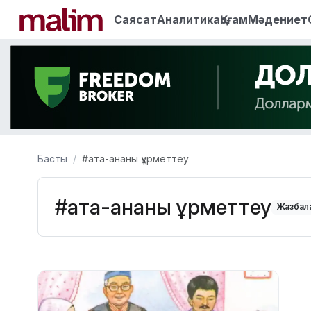
Саясат
Аналитика
Қоғам
Мәдениет
Басты
#ата-ананы құрметтеу
#ата-ананы құрметтеу
Жазбала