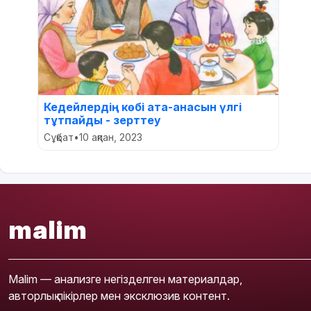
Кедейлердің көбі ата-анасын үлгі
тұтпайды - зерттеу
Сұқбат
•
10 ақпан, 2023
malim
Malim — анализге негізделген материалдар,
авторлық пікірлер мен эксклюзив контент.