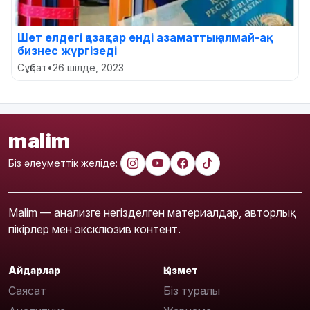
Шет елдегі қазақтар енді азаматтық алмай-ақ
бизнес жүргізеді
Сұқбат
•
26 шілде, 2023
malim
Біз әлеуметтік желіде:
Malim — анализге негізделген материалдар, авторлық
пікірлер мен эксклюзив контент.
Айдарлар
Қызмет
Саясат
Біз туралы