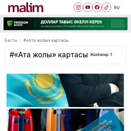
RU
Басты
#«Ата жолы» картасы
#«Ата жолы» картасы
Жазбалар: 1