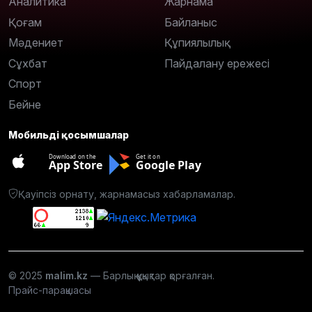
Аналитика
Жарнама
Қоғам
Байланыс
Мәдениет
Құпиялылық
Сұхбат
Пайдалану ережесі
Спорт
Бейне
Мобильді қосымшалар
Download on the
Get it on
App Store
Google Play
Қауіпсіз орнату, жарнамасыз хабарламалар.
© 2025
malim.kz
— Барлық құқықтар қорғалған.
Прайс-парақшасы