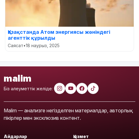
Қазақстанда Атом энергиясы жөніндегі
агенттік құрылды
Саясат
•
18 наурыз, 2025
malim
Біз әлеуметтік желіде:
Malim — анализге негізделген материалдар, авторлық
пікірлер мен эксклюзив контент.
Айдарлар
Қызмет