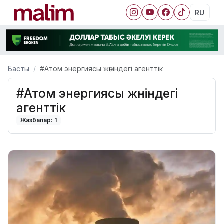
RU
Басты
#Атом энергиясы жөніндегі агенттік
#Атом энергиясы жөніндегі
агенттік
Жазбалар: 1