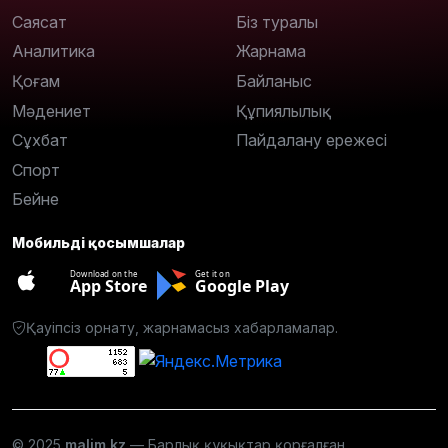
Саясат
Біз туралы
Аналитика
Жарнама
Қоғам
Байланыс
Мәдениет
Құпиялылық
Сұхбат
Пайдалану ережесі
Спорт
Бейне
Мобильді қосымшалар
Download on the
Get it on
App Store
Google Play
Қауіпсіз орнату, жарнамасыз хабарламалар.
© 2025
malim.kz
— Барлық құқықтар қорғалған.