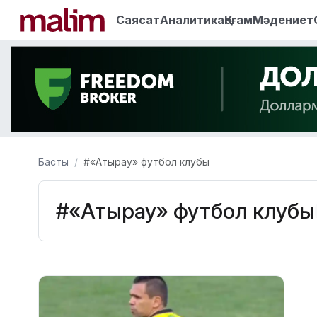
Саясат
Аналитика
Қоғам
Мәдениет
Басты
#«Атырау» футбол клубы
#«Атырау» футбол клубы