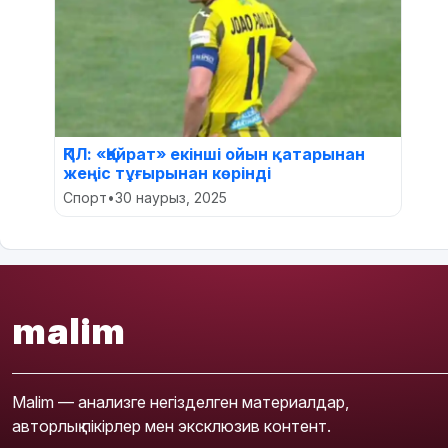
ҚПЛ: «Қайрат» екінші ойын қатарынан
жеңіс тұғырынан көрінді
Спорт
•
30 наурыз, 2025
malim
Malim — анализге негізделген материалдар,
авторлық пікірлер мен эксклюзив контент.