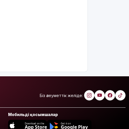
Біз әлеуметтік желіде:
Мобильді қосымшалар
Download on the
Get it on
App Store
Google Play