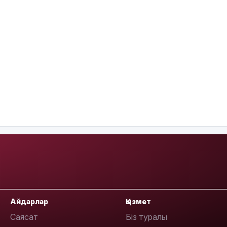
Айдарлар
Қызмет
Саясат
Біз туралы