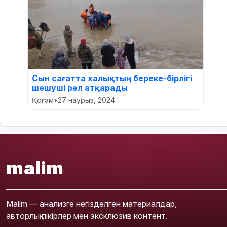
Сын сағатта халықтың береке-бірлігі
шешуші рөл атқарады
Қоғам
•
27 наурыз, 2024
malim
Malim — анализге негізделген материалдар,
авторлық пікірлер мен эксклюзив контент.