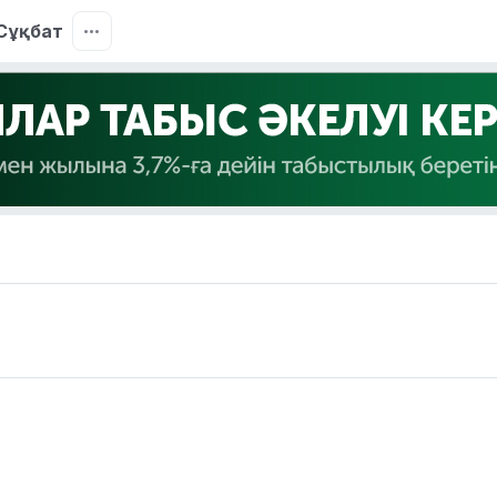
Сұқбат