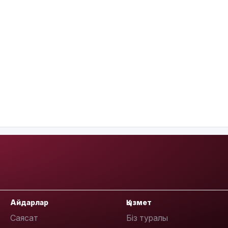
Айдарлар
Қызмет
Саясат
Біз туралы