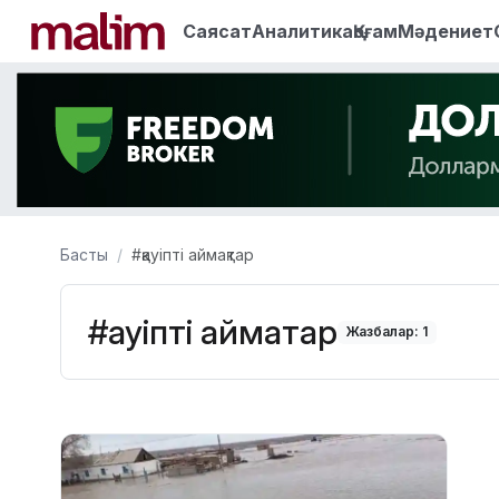
Саясат
Аналитика
Қоғам
Мәдениет
Басты
#қауіпті аймақтар
#қауіпті аймақтар
Жазбалар: 1