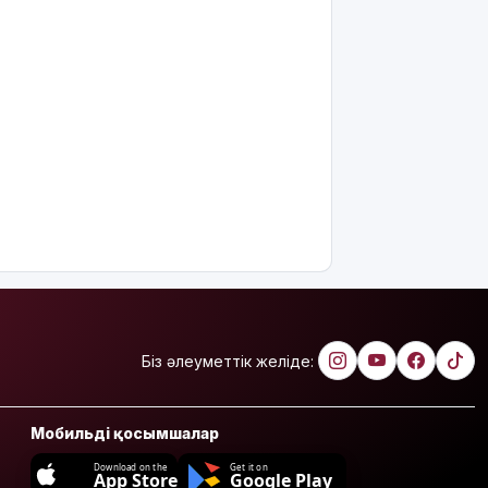
Біз әлеуметтік желіде:
Мобильді қосымшалар
Download on the
Get it on
App Store
Google Play